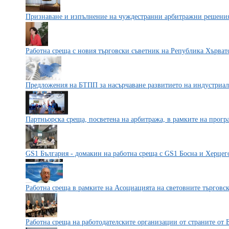
Признаване и изпълнение на чуждестранни арбитражни решени
Работна среща с новия търговски съветник на Република Хърват
Предложения на БТПП за насърчаване развитието на индустриал
Партньорска среща, посветена на арбитража, в рамките на прог
GS1 България - домакин на работна среща с GS1 Босна и Херцег
Работна среща в рамките на Асоциацията на световните търговс
Работна среща на работодателските организации от страните от