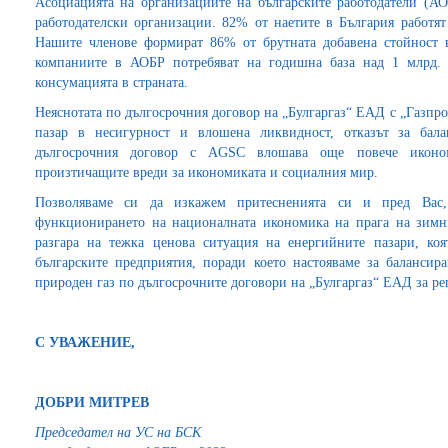
Асоциацията на организациите на българските работодатели (А
работодателски организации. 82% от наетите в България работят
Нашите членове формират 86% от брутната добавена стойност 
компаниите в АОБР потребяват на годишна база над 1 млрд. к
консумацията в страната.
Неяснотата по дългосрочния договор на „Булгаргаз“ ЕАД с „Газпр
пазар в несигурност и влошена ликвидност, отказът за бала
дългосрочния договор с AGSC влошава още повече иконом
произтичащите вреди за икономиката и социалния мир.
Позволяваме си да изкажем притесненията си и пред Вас, 
функционирането на националната икономика на прага на зимни
разгара на тежка ценова ситуация на енергийните пазари, ко
българските предприятия, поради което настояваме за балансир
природен газ по дългосрочните договори на „Булгаргаз“ ЕАД за ре
С УВАЖЕНИЕ,
ДОБРИ МИТРЕВ
Председател на УС на БСК