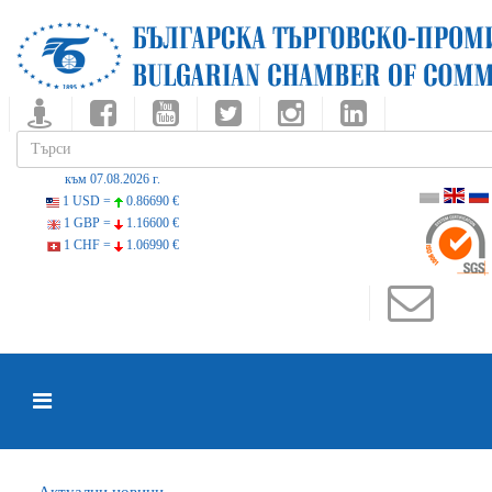
към 07.08.2026 г.
1 USD =
0.86690 €
1 GBP =
1.16600 €
1 CHF =
1.06990 €