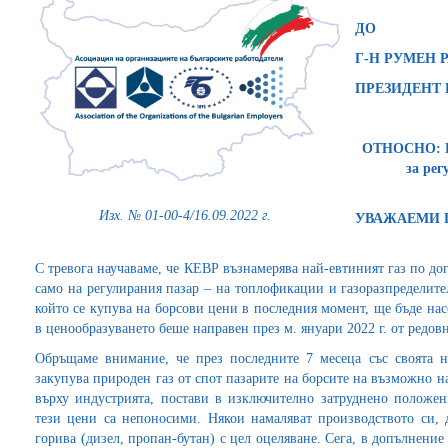
ДО
Г-Н РУМЕН Р
ПРЕЗИДЕНТ 
ОТНОСНО: Пр
за рег
Изх. № 01-00-4/16.09.2022 г.
УВАЖАЕМИ 
С тревога научаваме, че КЕВР възнамерява най-евтиният газ по до
само на регулирания пазар – на топлофикации и газоразпределител
който се купува на борсови цени в последния момент, ще бъде на
в ценообразуването беше направен през м. януари 2022 г. от редов
Обръщаме внимание, че през последните 7 месеца със своята н
закупува природен газ от спот пазарите на борсите на възможно н
върху индустрията, постави в изключително затруднено положени
тези цени са непоносими. Някои намаляват производството си, 
горива (дизел, пропан-бутан) с цел оцеляване. Сега, в допълнение