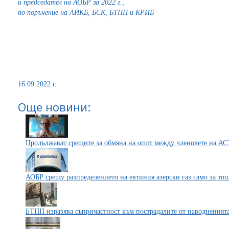
и председател на АОБР за 2022 г.,
по поръчение на АИКБ, БСК, БТПП и КРИБ
16.09.2022 г.
Още новини:
Продължават срещите за обмяна на опит между членовете на А
АОБР срещу разпределението на евтиния азерски газ само за т
БТПП изразява съпричастност към пострадалите от наводненият