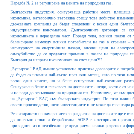
Наредба № 2 за регулиране на цените на природния газ.
Българската индустрия, осигуряваща работни места, плащаща 
икономика, категорично възразява срещу това лобистко изменени
държавната компания да бъдат споделени с всеки един българ
индустриалните консуматори. Дългосрочните договори са с
икономиката е неразделна част. Поради това, всички ползи от 
балансирано измежду всички потребители на газ в страната – 
несигурност на енергийните пазари, високи цени на електрое
самоубийство да се предлагат промени в пазара на природен га
България да изпрати икономиката на спот цени?!?
„Булгаргаз“ ЕАД имаше установена практика договорите с потреби
да бъдат сключвани най-късно през юни месец, като по този нач
всеки един клиент, но и беше осигуряван най-евтиният разхо
Осигурявана беше и гъвкавост на доставките - нещо, което е от и
и не води до оскъпяване на природния газ. Напомняме, че към дн
на „Булгаргаз“ ЕАД към българската индустрия. По този начин 
своето производство, нито инвестициите и не може да гарантира р
Реализирането на намерението за разделяне на доставките ще е във
до по-скъпи стоки и безработица. АОБР е категорично против 
природния газ и неизбежно ще предприеме всички разрешени форми 