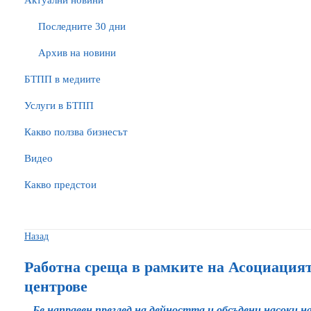
Актуални новини
Последните 30 дни
Архив на новини
БTПП в медиите
Услуги в БТПП
Какво ползва бизнесът
Видео
Какво предстои
Назад
Работна среща в рамките на Асоциацият
центрове
Бе направен преглед на дейността и обсъдени насоки 