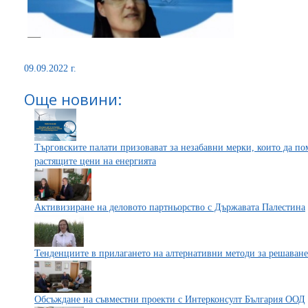
09.09.2022 г.
Още новини:
Търговските палати призовават за незабавни мерки, които да пом
растящите цени на енергията
Активизиране на деловото партньорство с Държавата Палестина
Тенденциите в прилагането на алтернативни методи за решаване
Обсъждане на съвместни проекти с Интерконсулт България ООД