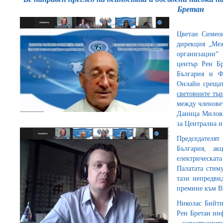
Бретан
Цветан Симео
дирекция „Ме
организации“ о
център Рен Бр
България и Ф
Онлайн срещат
световните тъ
между членовет
Даница Милова
за Централна 
Председателя
България, ак
електрическат
Палатата стим
тази непредви
премине към В
Николас Бийти
Рен Бретан ин