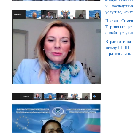
– нарастващите
и последстви
услугите, коит
Цветан Симео
Търговския ре
онлайн услугит
В рамките на 
между БТПП и 
и размяната на