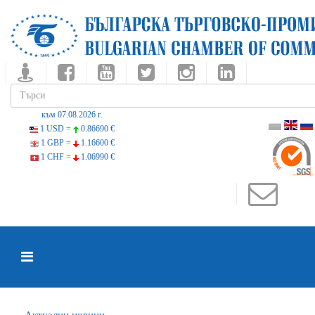
към 07.08.2026 г.
1 USD =
0.86690 €
1 GBP =
1.16600 €
1 CHF =
1.06990 €