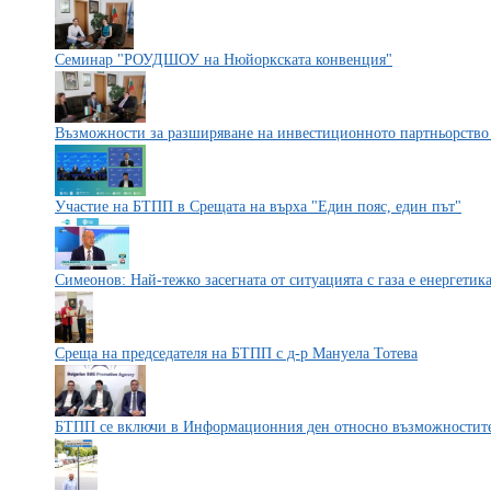
Семинар "РОУДШОУ на Нюйоркската конвенция"
Възможности за разширяване на инвестиционното партньорство
Участие на БТПП в Срещата на върха "Един пояс, един път"
Симеонов: Най-тежко засегнатa от ситуацията с газа е енергетик
Среща на председателя на БТПП с д-р Мануела Тотева
БТПП се включи в Информационния ден относно възможностите