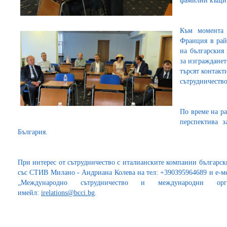
фамилни къщи 
Към момента 
Франция в рай
на българския
за изгражданет
търсят контакт
сътрудничество
По време на ра
перспектива 
България.
При интерес от сътрудничество с италианските компании българск
със СТИВ Милано - Андриана Колева на тел: +390395964689 и е-м
„Международно сътрудничество и международни орг
имейл:
irelations@bcci.bg
.