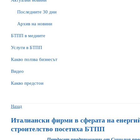
Актуални новини
Последните 30 дни
Архив на новини
БTПП в медиите
Услуги в БТПП
Какво ползва бизнесът
Видео
Какво предстои
Назад
Италиански фирми в сферата на енерги
строителство посетиха БТПП
Петдесет предприемачи от Сицилия пре