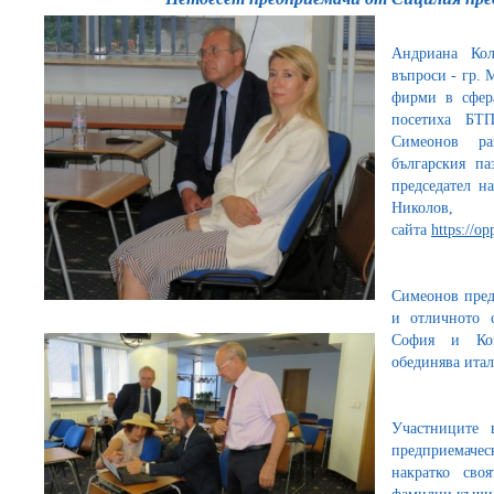
Андриана Кол
въпроси - гр. 
фирми в сфера
посетиха БТП
Симеонов ра
българския па
председател н
Николов,
сайта
https://op
Симеонов пред
и отличното 
София и Кон
обединява итал
Участниците 
предприемачес
накратко сво