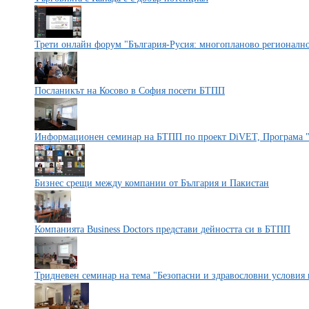
Трети онлайн форум "България-Русия: многопланово регионално
Посланикът на Косово в София посети БТПП
Информационен семинар на БТПП по проект DiVET, Програма 
Бизнес срещи между компании от България и Пакистан
Компанията Business Doctors представи дейността си в БТПП
Тридневен семинар на тема "Безопасни и здравословни условия 