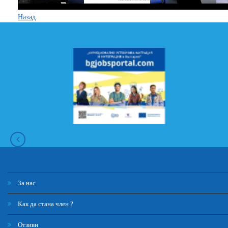
Назад
За нас
Как да стана член ?
Отзиви