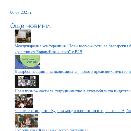
06.07.2021 г.
Още новини:
Международна конференция "Нови възможности за българския б
кралство от Европейския съюз" с B2B
Декарбонизацията на икономиката - новото предизвикателство п
Нови възможности за сътрудничество в автомобилната индустри
Запазете тези дати - Курс за млади юристи по въпросите на Арб
Търговията с Канада е с добър потенциал