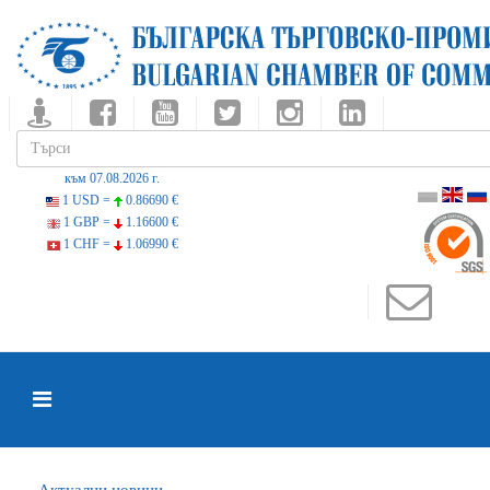
към 07.08.2026 г.
1 USD =
0.86690 €
1 GBP =
1.16600 €
1 CHF =
1.06990 €