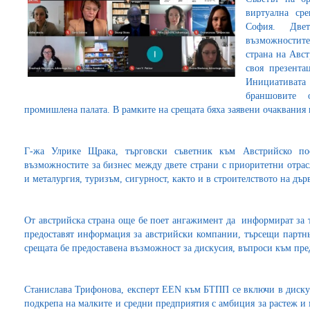
виртуална ср
София. Две
възможностит
страна на Авст
своя презента
Инициативат
браншовите о
промишлена палата. В рамките на срещата бяха заявени очаквания 
Г-жа Улрике Щрака, търговски съветник към Австрийско по
възможностите за бизнес между двете страни с приоритетни отрас
и металургия, туризъм, сигурност, както и в строителството на дъ
От австрийска страна още бе поет ангажимент да информират за 
предоставят информация за австрийски компании, търсещи партнь
срещата бе предоставена възможност за дискусия, въпроси към пре
Станислава Трифонова, експерт EEN към БТПП се включи в дискуси
подкрепа на малките и средни предприятия с амбиция за растеж и