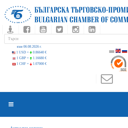
към 06.08.2026 г.
1 USD =
0.86640 €
1 GBP =
1.16680 €
1 CHF =
1.07000 €