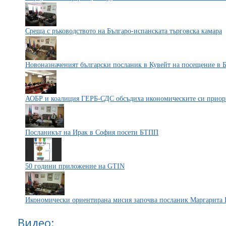
Среща с ръководството на Българо-испанската търговска камара
Новоназначеният български посланик в Кувейт на посещение в
АОБР и коалиция ГЕРБ-СДС обсъдиха икономическите си приор
Посланикът на Ирак в София посети БТПП
50 години приложение на GTIN
Икономически ориентирана мисия започва посланик Маргарита 
Видео: