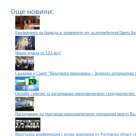
Още новини:
Еволюцията на баркода и значението му за потребителя Цвета Б
Имате нужда от LEI код!
Създаден е Съвет “Кръговата икономика – Зелената алтернатива
Онлайн събитие за насърчаване икономическото сътрудничество
Насърчаване на търговско-икономическите отношения между Бъ
Виртуална конференция с руски компании от Ростовска област с