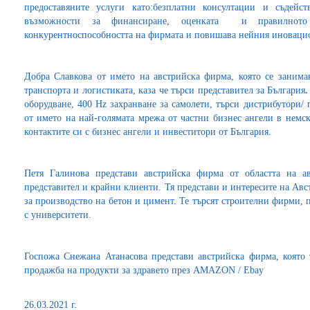
предоставяните услуги като:безплатни консултации и съдейст
възможности за финансиране, оценката и правилното
конкурентноспособността на фирмата и повишава нейния иноваци
Добра Славкова от името на австрийска фирма, която се занимав
транспорта и логистиката, каза че търси представител за България
оборудване, 400 Hz захранване за самолети, търси дистрибутори/
от името на най-голямата мрежа от частни бизнес ангели в немс
контактите си с бизнес ангели и инвеститори от България.
Петя Галинова представи австрийска фирма от областта на ав
представител и крайни клиенти. Тя представи и интересите на Ав
за производство на бетон и цимент. Те търсят строителни фирми,
с университети.
Госпожа Снежана Атанасова представи австрийска фирма, която 
продажба на продукти за здравето през AMAZON / Ebay
26.03.2021 г.