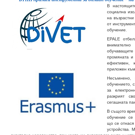
В настоящит
социална изо
на възрастни
от инструмен
обучение.
EPALE отбел
внимателно
обучаващите 
промяната и
ефективен, 
приложен към
Несъмнено, 
обучението, 
за електро
разкрият с
сегашната па
В същото вре
обучение се
що се отнася
устройства. 