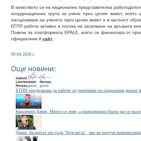
В качеството си на национално представителна работодател
координационна група за учене през целия живот, която
насърчаване на ученето през целия живот и в частност обуче
БТПП работи активно в посока на засилване на връзката ме
Повече за платформата EPALE, която се финансира от про
официалния й
сайт
09.04.2020 г.
Още новини:
БТПП продължава да работи за укрепване на социалния диалог 
Красимир Дачев: Много се реве, а икономиката бързо ще се възс
Дачев: Бизнесът ще съди "Булгаргаз", ако не получи компенсаци