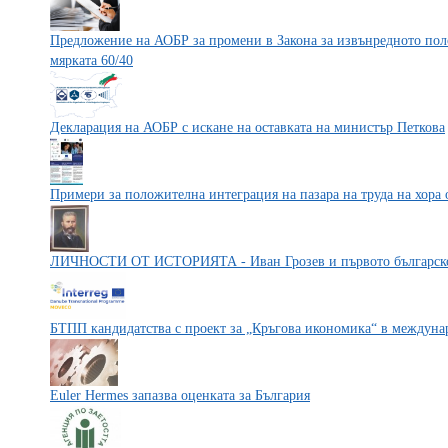
Предложение на АОБР за промени в Закона за извънредното пол
мярката 60/40
Декларация на АОБР с искане на оставката на министър Петкова
Примери за положителна интеграция на пазара на труда на хора 
ЛИЧНОСТИ ОТ ИСТОРИЯТА - Иван Грозев и първото българско
БТПП кандидатства с проект за „Кръгова икономика“ в междуна
Euler Hermes запазва оценката за България