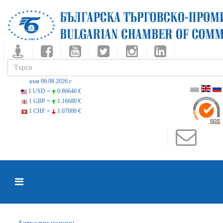
към 06.08.2026 г.
1 USD =
0.86640 €
1 GBP =
1.16680 €
1 CHF =
1.07000 €