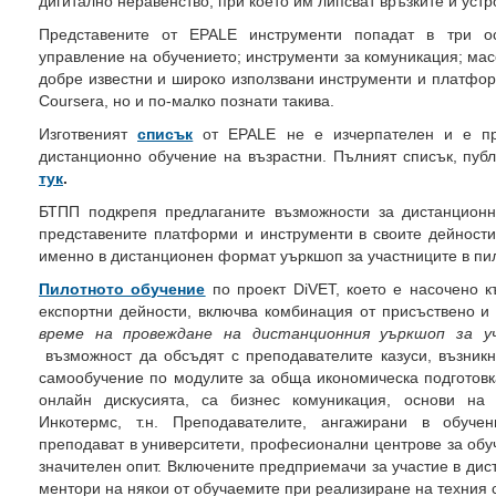
дигитално неравенство, при което им липсват връзките и устр
Представените от EPALE инструменти попадат в три ос
управление на обучението; инструменти за комуникация; мас
добре известни и широко използвани инструменти и платформ
Coursera, но и по-малко познати такива.
Изготвеният
списък
от EPALE не е изчерпателен и е пр
дистанционно обучение на възрастни. Пълният списък, пу
тук
.
БТПП подкрепя предлаганите възможности за дистанционн
представените платформи и инструменти в своите дейност
именно в дистанционен формат уъркшоп за участниците в пил
Пилотното обучение
по проект DiVET, което е насочено к
експортни дейности, включва комбинация от присъствено и 
време на провеждане на дистанционния уъркшоп за у
възможност да обсъдят с преподавателите казуси, възник
самообучение по модулите за обща икономическа подготовк
онлайн дискусията, са бизнес комуникация, основи на м
Инкотермс, т.н. Преподавателите, ангажирани в обучен
преподават в университети, професионални центрове за обу
значителен опит. Включените предприемачи за участие в ди
ментори на някои от обучаемите при реализиране на техния 