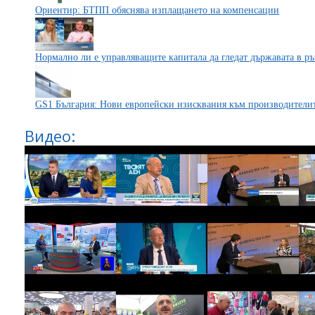
Ориентир: БТПП обяснява изплащането на компенсации
Нормално ли е управляващите капитала да гледат държавата в ръ
GS1 България: Нови европейски изисквания към производители
Видео: