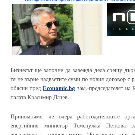
Бизнесът ще започне да завежда дела срещу държ
тя не върне надвзетите суми по новия договор с 
обясни пред
Economic.bg
зам.-председателят на 
палата Красимир Дачев.
Припомняме, че вчера работодателските орга
енергийния министър Теменужка Петкова з
енергетиката, според които "Булгаргаз" ще 