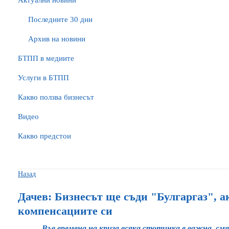
Актуални новини
Последните 30 дни
Архив на новини
БTПП в медиите
Услуги в БТПП
Какво ползва бизнесът
Видео
Какво предстои
Назад
Дачев: Бизнесът ще съди "Булгаргаз", а
компенсациите си
Във времена на криза всяка стотинка е важна, с