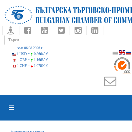
към 06.08.2026 г.
1 USD =
0.86640 €
1 GBP =
1.16680 €
1 CHF =
1.07000 €