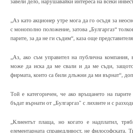
завели дело, нарушавайки интереса на всеки инвес
„Аз като акционер утре мога да го осъдя за неосн
с монополно положение, затова „Булгаргаз“ толков
парите, за да не ги съдим“, каза още представител
„Аз, ако съм управител на публична компания, 
може да иска да ме свали и да ме съди, защото
фирмата, които са били длъжни да ми върнат“, до
Той е категоричен, че ако връщането на парите
бъдат върнати от „Булгаргаз" с лихвите и с разход
„Клиентът плаща, но когато е надплатил, тря
елементарната справедливост, не философската. Тр