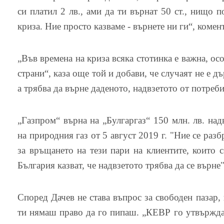
си платил 2 лв., ами да ти върнат 50 ст., нищо п
криза. Ние просто казваме - върнете ни ги“, комен
„Във времена на криза всяка стотинка е важна, осо
страни“, каза още той и добави, че случаят не е д
а трябва да върне даденото, надвзетото от потреби
„Газпром“ върна на „Булгаргаз“ 150 млн. лв. над
на природния газ от 5 август 2019 г. "Ние се раз
за връщането на тези пари на клиентите, които 
България казват, че надвзетото трябва да се върне
Според Дачев не става въпрос за свободен пазар, 
ти нямаш право да го пипаш. „КЕВР го утвържда