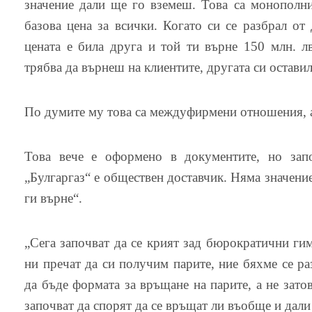
значение дали ще го вземеш. Това са монополни
базова цена за всички. Когато си се разбрал от
цената е била друга и той ти върне 150 млн. лв
трябва да върнеш на клиентите, другата си оставил
По думите му това са междуфирмени отношения, а
Това вече е оформено в документите, но запо
„Булгаргаз“ е обществен доставчик. Няма значение 
ги върне“.
„Сега започват да се крият зад бюрократични гим
ни пречат да си получим парите, ние бяхме се р
да бъде формата за връщане на парите, а не затов
започват да спорят да се връщат ли въобще и дали 