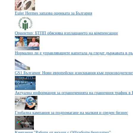
Euler Hermes запазва оценката за България
Ориентир: БТПП обяснява изплащането на компенсации
Нормално ли е управляващите капитала да гледат държавата в ръ
GS1 България: Нови европейски изисквания към производители
Актуална информация за ограниченията на граничния трафик в 
Глобална кампания за подпомагане на малкия и среден бизнес
Кампания "Работи от вкъщи с OfficeSuite безплатно”