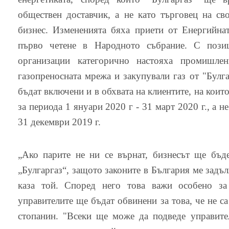
обществен доставчик, а не като търговец на св
бизнес. Измененията бяха приети от Енергийнат
първо четене в Народното събрание. С позиц
организации категорично настояха промишлен
газопреносната мрежа и закупували газ от "Булг
бъдат включени и в обхвата на клиентите, на коит
за периода 1 януари 2020 г - 31 март 2020 г., а не
31 декември 2019 г.
„Ако парите не ни се върнат, бизнесът ще бъд
„Булгаргаз“, защото законите в България ме задъл
каза той. Според него това важи особено за
управителите ще бъдат обвинени за това, че не с
стопанин. "Всеки ще може да подведе управите