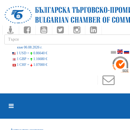
към 06.08.2026 г.
1 USD =
0.86640 €
1 GBP =
1.16680 €
1 CHF =
1.07000 €