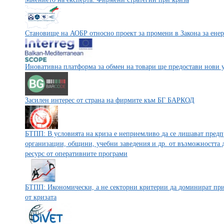
Становище на АОБР относно проект за промени в Закона за енер
Иновативна платформа за обмен на товари ще предостави нови у
Засилен интерес от страна на фирмите към БГ БАРКОД
БТПП: В условията на криза е неприемливо да се лишават предп
организации, общини, учебни заведения и др. от възможността 
ресурс от оперативните програми
БТПП: Икономически, а не секторни критерии да доминират при
от кризата