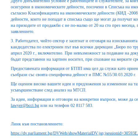
Друго допълнително условие е работниците и служителите, за коит
осигурени в икономическите дейности, посочени в Списъка на иконо
съгласно Класификацията на икономическите дейности (КИД -2008)
дейности, които не попадат в списъка също ще могат да получат к
на приходите от продажби с не по-малко от 20 на сто през месеца,
заявлението.
3. Работодател, чийто сектор е засегнат и отговаря на изисквания
кандидатства по електронен път във всички дирекции „Бюро по труд
април 2020 г., включително. При невъзможност за подаване на до
бъдат представени на хартиен носител, при спазване на мерките с
Предоставената информация от БТПП има цел да служи като ориент
съобрази със своята специфична дейност и ПМС №55/30.03.2020 г.
Ще оценим високо вашите идеи и предложения за изменение на таз
усъвършенстване след анализ на МТСП.
За идеи, информация и отговори на конкретни въпроси, може да се
lawyer@bcci.bg
или на телефон 02 8117 583.
Линк към постановлението:
https://dv.parliament.bg/DVWeb/showMaterialDV.jsp;jsessionid=3