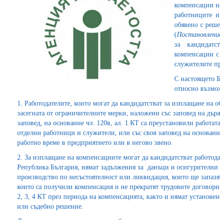
компенсации на
работниците и
обявено с реше
(
Постановлени
за кандидатс
компенсации с 
служителите п
С настоящето 
относно възмож
1. Работодателите, които могат да кандидатстват за изплащане на о
засегната от ограничителните мерки, наложени със заповед на държ
заповед, на основание чл. 120в, ал. 1 КТ са преустановили работат
отделни работници и служители, или със своя заповед на основание
работно време в предприятието или в негово звено.
2. За изплащане на компенсациите могат да кандидатстват работода
Република България, нямат задължения за данъци и осигурителни в
производство по несъстоятелност или ликвидация, които ще запазят
които са получили компенсация и не прекратят трудовите договори н
2, 3, 4 КТ през периода на компенсацията, както и нямат установен
или съдебно решение.