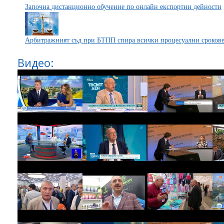
Започна дистанционно обучение по онлайн експортни дейности
Арбитражният съд при БТПП спира всички процесуални сроков
Видео: