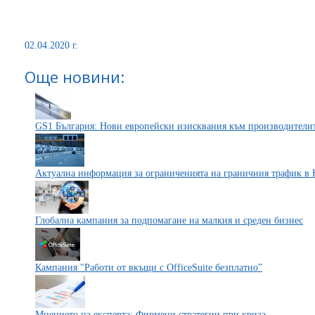
02.04.2020 г.
Още новини:
GS1 България: Нови европейски изисквания към производители
Актуална информация за ограниченията на граничния трафик в 
Глобална кампания за подпомагане на малкия и среден бизнес
Кампания "Работи от вкъщи с OfficeSuite безплатно”
Мнението на експерта: Фирмени стратегии при криза