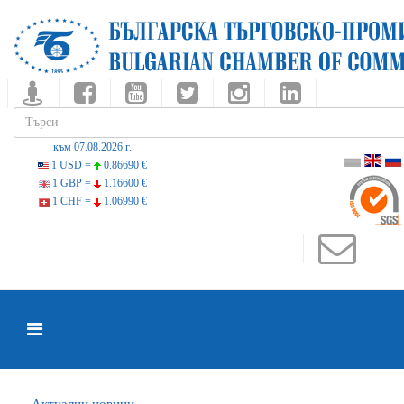
към 07.08.2026 г.
1 USD =
0.86690 €
1 GBP =
1.16600 €
1 CHF =
1.06990 €