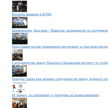
Изложба акварели в БТПП
Конференция „България – Пакистан: възможности за сътрудниче
Представяне на нов гаранционен инструмент за търговско креди
Сътрудничество между Палатата и Балканския институт за устой
Поредна стъпка към активно сътрудничество между родния и чу
БГ Баркод: за стартиращи и утвърдени на пазара компании