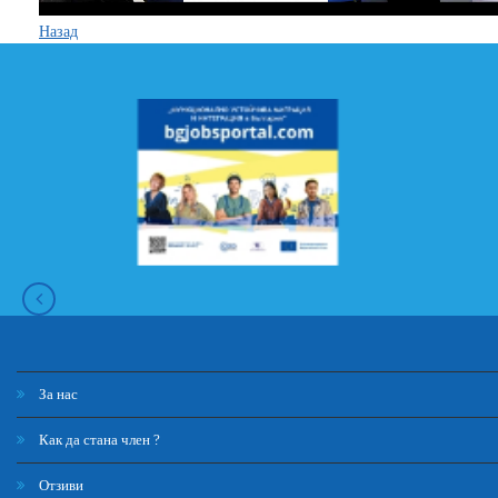
Назад
За нас
Как да стана член ?
Отзиви