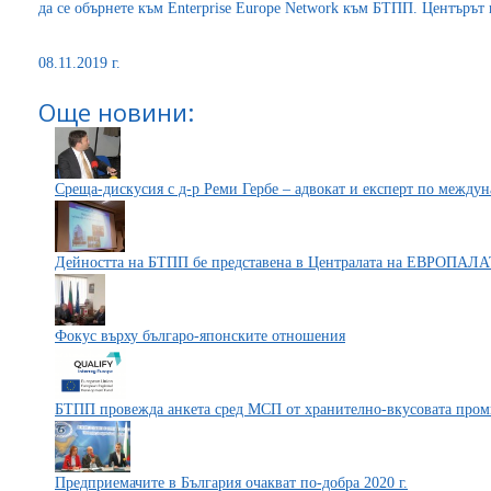
да се обърнете към Enterprise Europe Network към БТПП. Центърът
08.11.2019 г.
Още новини:
Среща-дискусия с д-р Реми Гербе – адвокат и експерт по между
Дейността на БТПП бе представена в Централата на ЕВРОПАЛА
Фокус върху българо-японските отношения
БТПП провежда анкета сред МСП от хранително-вкусовата про
Предприемачите в България очакват по-добра 2020 г.