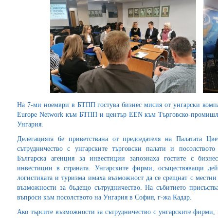
На 7-ми ноември в БТПП гостува бизнес мисия от унгарски компа
Europe Network към БТПП и център EEN към Търговско-промишл
Унгария.
Делегацията бе приветствана от председателя на Палатата Цв
сътрудничество с унгарските търговски палати и посолството
Българска агенция за инвестиции запознаха гостите с бизн
инвестиции в страната. Унгарските фирми, осъществяващи дейн
логистиката и туризма имаха възможност да се срещнат с местни
възможности за бъдещо сътрудничество. На събитието присъств
въпроси към посолството на Унгария в София, г-жа Кадар.
Ако търсите възможности за сътрудничество с унгарските фирми,