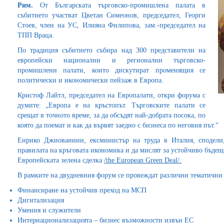
Рим.
От Българската търговско-промишлена палата в
събитието участват Цветан Симеонов, председател, Георги
Стоев, член на УС, Илияна Филипова, зам.-председател на
ТПП Враца.
По традиция събитието събира над 300 представители на
европейски национални и регионални търговско-
промишлени палати, които дискутират променящия се
политически и икономически пейзаж в Европа.
Кристоф Лайтл, председател на Европалати, откри форума с
думите: „Европа е на кръстопът. Търговските палати се
срещат в точното време, за да обсъдят най-добрата посока, по
която да поемат и как да вървят заедно с бизнеса по неговия път.“
Енрико Джиованини, ексминистър на труда в Италия, сподели,
правилата на кръговата икономика и да мислят за устойчиво бъде
Европейската зелена сделка
/the European Green Deal/.
В рамките на двудневния форум се провеждат различни тематични 
Финансиране на устойчив преход на МСП
Дигитализация
Умения и служители
Интернационализацията – бизнес възможности извън ЕС