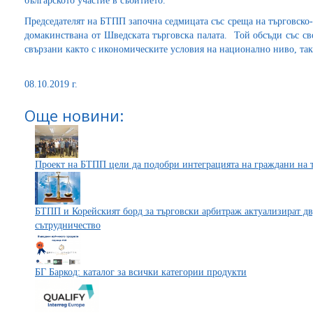
българското участие в събитието.
Председателят на БТПП започна седмицата със среща на търговско
домакинствана от Шведската търговска палата. Той обсъди със св
свързани както с икономическите условия на национално ниво, так
08.10.2019 г.
Още новини:
Проект на БТПП цели да подобри интеграцията на граждани на тр
БТПП и Корейският борд за търговски арбитраж актуализират дв
сътрудничество
БГ Баркод: каталог за всички категории продукти