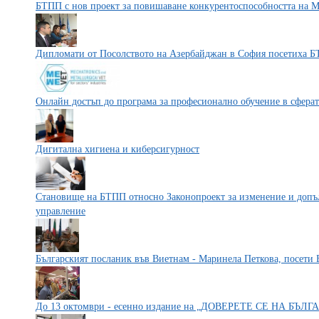
БТПП с нов проект за повишаване конкурентоспособността на М
Дипломати от Посолството на Азербайджан в София посетиха 
Онлайн достъп до програма за професионално обучение в сферат
Дигитална хигиена и киберсигурност
Становище на БТПП относно Законопроект за изменение и допъл
управление
Българският посланик във Виетнам - Маринела Петкова, посети
До 13 октомври - есенно издание на „ДОВЕРЕТЕ СЕ НА БЪЛ