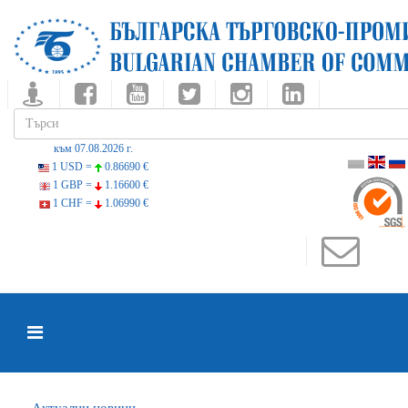
към 07.08.2026 г.
1 USD =
0.86690 €
1 GBP =
1.16600 €
1 CHF =
1.06990 €