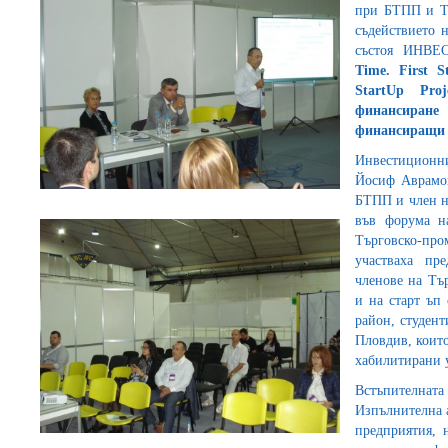
при БТПП и Тъ
съдействието 
състоя ИНВ
Time. First S
StartUp Pro
финансиране
финансиращи 
Инвестиционни
Йосиф Аврамов
БТПП и член н
във форума н
Търговско-пр
участваха пр
членове на Тъ
и на старт ъп
район, студент
Пловдив, които
хабилитирани 
Встъпителната 
Изпълнителна а
предприятия, н