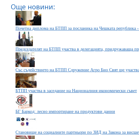
Още новини:
Почетна диплома на БТПП за посланика на Чешката република 
Председателят на БТПП участва в делегацията, придружаваща пр
Със съдействието на БТПП Сдружение Агро Био Свят ще участв
БТПП участва в заседание на Националния икономически съвет
БГ Баркод: лесно импортиране на продуктови данни
Становище на социалните партньори по ЗИД на Закона за висше