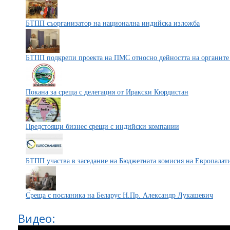
БТПП съорганизатор на национална индийска изложба
БТПП подкрепи проекта на ПМС относно дейността на органите 
Покана за среща с делегация от Иракски Кюрдистан
Предстоящи бизнес срещи с индийски компании
БТПП участва в заседание на Бюджетната комисия на Европалат
Среща с посланика на Беларус Н.Пр. Александр Лукашевич
Видео: