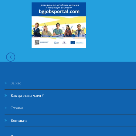
За нас
Как да стана член ?
Отзиви
Контакти