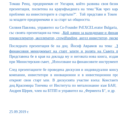
Томаш Ренц, предприемач от Унгария, който развива своя бизн
презентация, посветена на краунфъндинга на тема:“Как чрез ка
проблеми на инвеститорите в стартъпи?“. Той представи и Токен 
за младите предприемачи и за старт ъп общността.
Силвия Павлова, управител на Co-Founder PrEXCELerator Bulgaria
със своята презентация на тема: „
Кой начин за валидиране и финан
преакселератор, акселератор, crowdfunding, ангел инвеститор, риск
Последната презентация бе на доц. Йосиф Аврамов на тема:
„
финансовия мениджмънт на старт ъпите и ролята на Съвета 
Представена бе в края на доклада му и неговата нова книга, изд
при Министерския съвет, „Използване на финансовите инструмент
След презентациите бе проведена дискусия и индивидуални консул
компании, инвеститори в иновационни и в инвестиционни прое
открият свои старт ъпи. В дискусията участие взеха: Конста
доц.Красимира Тончева от Института по металознание към БАН; 
Андрея Щерев, член на БТПП и управител на „Фермента Б“, и др.
25.09.2019 г.