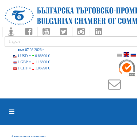
към 07.08.2026 г.
1 USD =
0.86690 €
1 GBP =
1.16600 €
1 CHF =
1.06990 €