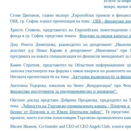
услуги за инф
микро, малки и
Стоян Цветанов, главен експерт „Европейски проекти и финанс
ОББ, гр. София, изнесе презентация на тема: „
ОББ - финансови ин
Христо Стоянов, представител на Европейския инвестиционен 
фонда в гр. София, представи темата:
Фондове за рисков капитал в
Доц. Ренета Димитрова, ръководител на департамент „Икономи
асистент д-р Никос Караян в департамент „Икономика“ при Н
програмата на новата специализация по финансов мениджмънт за с
Камен Стратиев, представител на Областния информационен це
запозна участниците във форума с някои въпроси по развитието н
Неговата презентация бе на тема: „
Актуални възможности за финан
Ангелина Тодорова, началник на Звено „Координация“ при Фонд
финансови инструменти за предприемачество и иновации“.
Обстоен доклад представи Добрина Проданова, председател на 
тема: „
Дейността на Търговско-промишлената камара - Пловдив в 
бизнес от Пловдив и от Южен Централен район“.
Тя представи 
проекти, които изготвя понастоящем Търговско-промишлената кама
Милен Иванов, Co-founder and CEO of CEO Angels Club, изнесе през