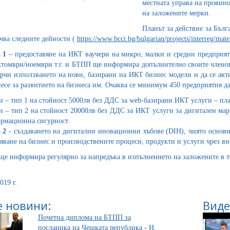
местната управа на провинц
на заложените мерки.
Планът за действие за Бъл
чва следните дейности (
https://www.bcci.bg/bulgarian/projects/interreg/mate
 1
– предоставяне на ИКТ ваучери на микро, малки и средни предприяти
ктомври/ноември т.г. и БТПП ще информира допълнително своите членов
ърчи използването на нови, базирани на ИКТ бизнес модели и да се акт
есе за развитието на бизнеса им. Очаква се минимум 450 предприятия д
и – тип 1 на стойност 5000лв без ДДС за web-базирани ИКТ услуги – п
и – тип 2 на стойност 20000лв без ДДС за ИКТ услуги за дигитален мар
рмационна сигурност.
 2
- създаването на дигитални иновационни хъбове (DIH), чиято основ
яване на бизнес и производствените процеси, продукти и услуги чрез в
е информира регулярно за напредъка в изпълнението на заложените в т
019 г.
 новини:
Виде
Почетна диплома на БТПП за
посланика на Чешката република - Н.