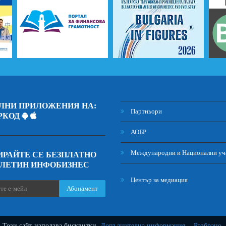
ЛНИ ПРИЛОЖЕНИЯ НА:
Партньори
РКОД
АОБР
Международни и Национални уч
РАЙТЕ СЕ БЕЗПЛАТНО
ЮЛЕТИН ИНФОБИЗНЕС
Център за медиация
Абонамент
Този сайт използва бисквитки.
Допълнителна информация.
-
Разбрано
.