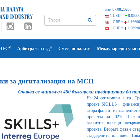
към 07.08.2026 г.
1 USD =
0.86690
1 GBP =
1.16600
1 CHF =
1.06990
®
®
НЕС
Арбитражен съд
Смесени палати
Международни участ
ки за дигитализация на МСП
Очаква се минимум 450 български предприятия да по
На 24 септември в гр. Тр
проект SKILLS+, финанс
втора фаза от изпълнението
пролетта на 2021г. През 
развитие, целящи насърча
проекта. Втората фаза е св
създадените планове. Тов