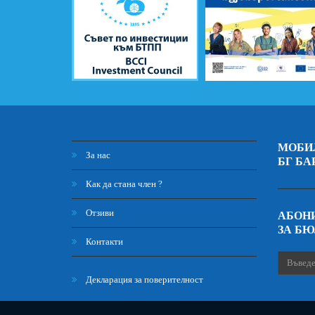
МОБИ
За нас
БГ БА
Как да стана член ?
Отзиви
АБОНИ
ЗА Б
Контакти
Декларация за поверителност