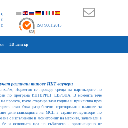
 €
 €
ISO 9001:2015
 €
ия
3D център
лучат различни типове ИКТ ваучери
онхайм, Норвегия се проведе среща на партньорите по
иран по програма ИНТЕРРЕГ ЕВРОПА. В момента тече
 на проекта, която стартира тази година и приключва през
първия етап бяха разработени териториални планове за
ване дигитализацията на МСП в страните-партньори по
ързана с изпълнение и мониторинг на мерките, залегнали в
а бе и основната цел на събитието - организирано от