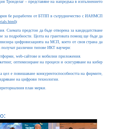
ия Тронделаг – представяне на напредъка в изпълнението
гария бе разработен от БТПП в сътрудничество с ИАНМСП
rials.html
)
:
я. Схемата предстои да бъде отворена за кандидатстване
е за подробности. Целта на грантовата помощ ще бъде да
ивизира цифровизацията на МСП, което от своя страна да
а получат различни типове ИКТ ваучери:
латформи, web-сайтове и мобилни приложения.
кетинг, оптимизиране на процеси и осигуряване на кибер
на цел е повишаване конкурентоспособността на фирмите,
недряване на цифрови технологии.
ериториалния план мерки.
о: