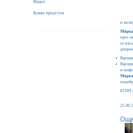
Видео
Какво предстои
и вклю
Мярка
през о
се нас
доприн
Ваучер
Ваучер
и инфо
Мярка
подобр
БТПП щ
25.09.2
Още