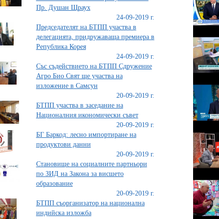
Пр. Душан Щраух
24-09-2019 г.
Председателят на БТПП участва в
делегацията, придружаваща премиера в
Република Корея
24-09-2019 г.
Със съдействието на БТПП Сдружение
Агро Био Свят ще участва на
изложение в Самсун
20-09-2019 г.
БТПП участва в заседание на
Националния икономически съвет
20-09-2019 г.
БГ Баркод: лесно импортиране на
продуктови данни
20-09-2019 г.
Становище на социалните партньори
по ЗИД на Закона за висшето
образование
20-09-2019 г.
БТПП съорганизатор на национална
индийска изложба