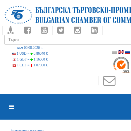
към 06.08.2026 г.
1 USD =
0.86640 €
1 GBP =
1.16680 €
1 CHF =
1.07000 €