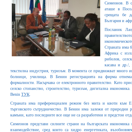
Симеонов. В с
аташе в Посо
срещата бе д
България и афр
Посланик Лао
правителство
икономическо
Страната има 
Африка с изл
риболов, селск
касава и др./
текстилна индустрия, туризъм. В момента се придвижват много и
болници, училища. В Бенин регистрацията на фирма отнема
формалности. Насърчава се електронното правителство. Като при
селско стопанство, строителство, туризъм, дигитална икономика
Benin
ТУК
.
Страната има преференциален режим без мита и квоти към ЕС
търговското сътрудничество. В Бенин има залежи от природни р
камъни, като последните все още не са разработени и предстои отд
Симеонов представи силните страни на българската икономика 
взаимодействие, сред които са хидро енергетиката, възобновя