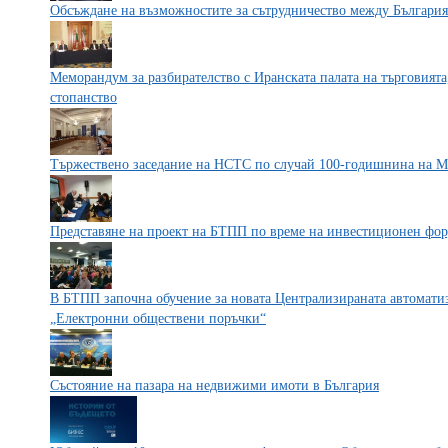
Обсъждане на възможностите за сътрудничество между България
Меморандум за разбирателство с Иранската палата на търговият
стопанство
Тържествено заседание на НСТС по случай 100-годишнина на 
Представяне на проект на БТПП по време на инвестиционен фору
В БТПП започна обучение за новата Централизираната автомат
„Електронни обществени поръчки“
Състояние на пазара на недвижими имоти в България