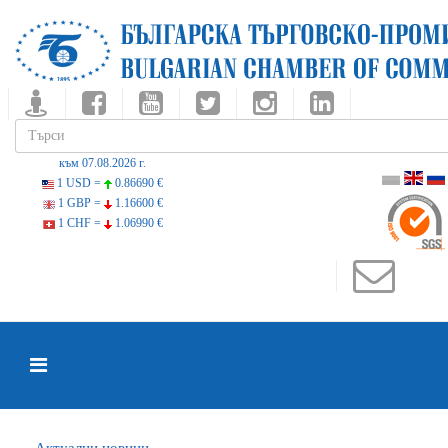
към 07.08.2026 г.
1 USD =
0.86690 €
1 GBP =
1.16600 €
1 CHF =
1.06990 €