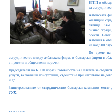
БТПП и обсъди
за сътрудничес
Албанската фи
жилищни сград
пътища. Към 
бизнес сгради
обекти. Gener
Албания в обла
на над 900 слу
По време на 
сътрудничество между албанската фирма и български фирми в обла
в проекти и обществени поръчки.
Председателят на БТПП изрази готовността на Палатата за съдейст
услуги, включващи консултации, съдействие при изготвяне на дог
и др.
Заинтересованите от сътрудничество български компании могат
ТУК
.