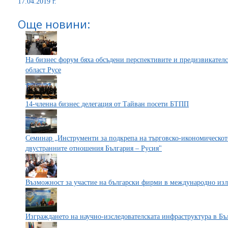
17.04.2019 г.
Още новини:
На бизнес форум бяха обсъдени перспективите и предизвикателс
област Русе
14-членна бизнес делегация от Тайван посети БТПП
Семинар „Инструменти за подкрепа на търговско-икономическот
двустранните отношения България – Русия"
Възможност за участие на български фирми в международно из
Изграждането на научно-изследователската инфраструктура в Бъ