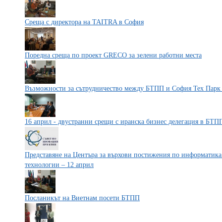
Среща с директора на TAITRA в София
Поредна среща по проект GRECO за зелени работни места
Възможности за сътрудничество между БТПП и София Тех Пар
16 април - двустранни срещи с иранска бизнес делегация в БТП
Представяне на Центъра за върхови постижения по информати
технологии – 12 април
Посланикът на Виетнам посети БТПП