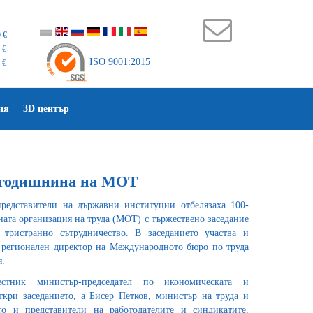
 €
 €
ISO 9001:2015
 €
ия
3D център
0-годишнина на МОТ
редставители на държавни институции отбелязаха 100-
та организация на труда (МОТ) с тържествено заседание
тристранно сътрудничество. В заседанието участва и
 регионален директор на Международното бюро по труда
.
стник министър-председател по икономическата и
ткри заседанието, а Бисер Петков, министър на труда и
то и представители на работодателите и синдикатите,