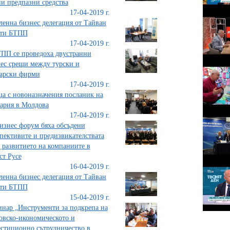
и предпазни средства
17-04-2019 г.
ленна бизнес делегация от Тайван
ети БТПП
17-04-2019 г.
ПП се проведоха двустранни
ес срещи между турски и
арски фирми
17-04-2019 г.
а с новоназначения посланик на
ария в Молдова
17-04-2019 г.
изнес форум бяха обсъдени
пективите и предизвикателствата
 развитието на компаниите в
ст Русе
16-04-2019 г.
ленна бизнес делегация от Тайван
ети БТПП
15-04-2019 г.
нар „Инструменти за подкрепа на
овско-икономическото и
стиционно сътрудничество в