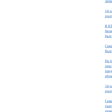
личн
14-ч
пос
В БТ
бизн
бълг
Срещ
Бълг
На б
перс
пред
обла
14-ч
пос
Семи
търг
инве