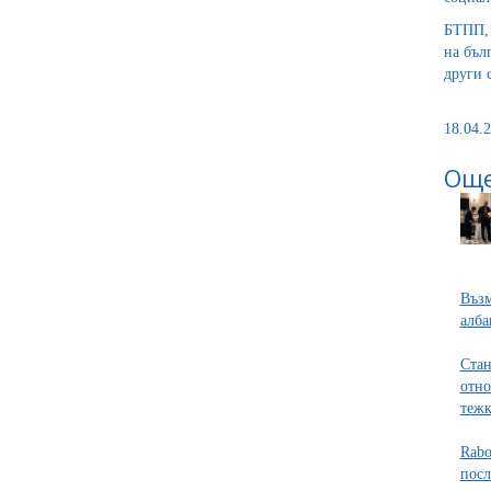
БТПП, 
на бъл
други 
18.04.2
Още
Възм
алба
Ста
отно
тежк
Rabo
посл