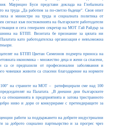
ния. Маурицио Буси представи доклада на Глобалната
о на труда „Да работим за по-светло бъдеще“. Своя опит
елиха и министри на труда и социалната политика от
ен сигнал към постиженията на българските работодатели
стващия и сега генерален секретар на МОТ Гай Райдър за
ишнина на БТПП. Визитата бе признание за цялата ни
 Палатата като работодателска организация е невъзможна
ртньори.
дателят на БТПП Цветан Симеонов подчерта приноса на
етовната икономика – множество деца и жени са спасени,
и са се предпазили от професионални заболявания и
го човешки животи са спасени благодарение на нормите
б 100“ на страните на МОТ – ратифицирали сме над 100
председателят на Палатата. „В днешни дни българските
 са отношенията в предприятията и затова тристранното
добро ниво и дори се конкурираме с претендиращите за
нденции работи за поддържането на добрите индустриални
и за доброто социално партньорство и за прогрес чрез