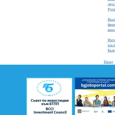
двус
Руси
Възм
фирм
внос
Изгр
изсл
Бълг
Назад