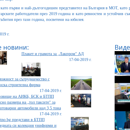
като първи и най-дългогодишен представител на България в МОТ, като 
гарските работодатели през 2019 година и като ревностен и устойчив с
събития през тази година, посветени на юбилея.
019 г.
 новини:
Виде
Плакет и грамота за „Лакпром“ АД
17-04-2019 г.
ожност за сътрудничество с
нска строителна фирма
17-04-2019 г.
новище на АИКБ, БСК и БТПП
сно размера на „тол таксите“ за
отоварни автомобили над 3,5 тона
17-04-2019 г.
tno.bg представи в БТПП
едната си колекция униформи и