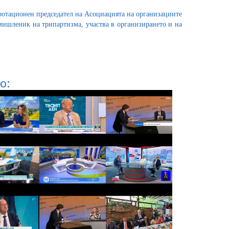
ротационен председател на Асоциацията на организациите
ъмишленик на трипартизма, участва в организирането и на
о: