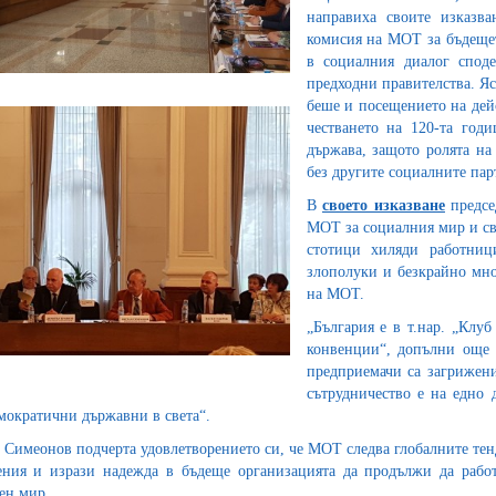
направиха своите изказва
комисия на МОТ за бъдещет
в социалния диалог спод
предходни правителства. Яс
беше и посещението на дей
честването на 120-та год
държава, защото ролята на
без другите социалните па
В
своето изказване
предсе
МОТ за социалния мир и св
стотици хиляди работниц
злополуки и безкрайно мно
на МОТ.
„България е в т.нар. „Клу
конвенции“, допълни още 
предприемачи са загрижени
сътрудничество е на едно 
мократични държавни в света“.
 Симеонов подчерта удовлетворението си, че МОТ следва глобалните те
ния и изрази надежда в бъдеще организацията да продължи да работ
ен мир.