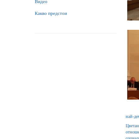
Видео
Какво предстои
най-де
Цветан
отноше
социал