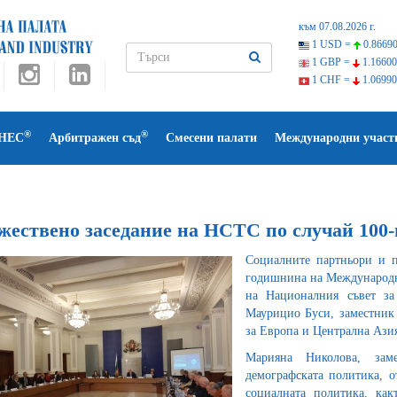
към 07.08.2026 г.
1 USD =
0.86690
1 GBP =
1.16600
1 CHF =
1.06990
®
®
НЕС
Арбитражен съд
Смесени палати
Международни участ
жествено заседание на НСТС по случай 10
Социалните партньори и п
годишнина на Международна
на Националния съвет за 
Маурицио Буси, заместник
за Европа и Централна Азия
Марияна Николова, заме
демографската политика, о
социалната политика, как