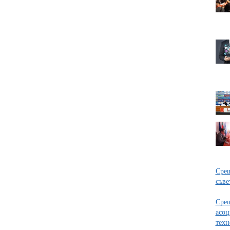
Срещ
съве
Срещ
асо
техн