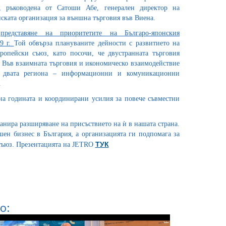
я, ръководена от Сатоши Абе, генерален директор на
ската организация за външна търговия във Виена.
и
представяне на приоритетите на Българо-японския
19 г.
Той обвърза плануваните дейности с развитието на
опейски съюз, като посочи, че двустранната търговия
. Във взаимната търговия и икономическо взаимодействие
на двата региона – информационни и комуникационни
.
на годината и координирани усилия за повече съвместни
анира разширяване на присъствието на ѝ в нашата страна.
шен бизнес в България, а организацията ги подпомага за
ТУК
съюз. Презентацията на JETRO
о: