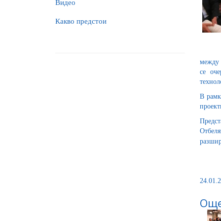
Видео
Какво предстои
между 
се оч
технол
В рамк
проект
Предст
Отбеля
разшир
24.01.2
Още