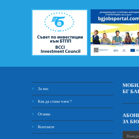
МОБИ
За нас
БГ БА
Как да стана член ?
Отзиви
АБОНИ
ЗА Б
Контакти