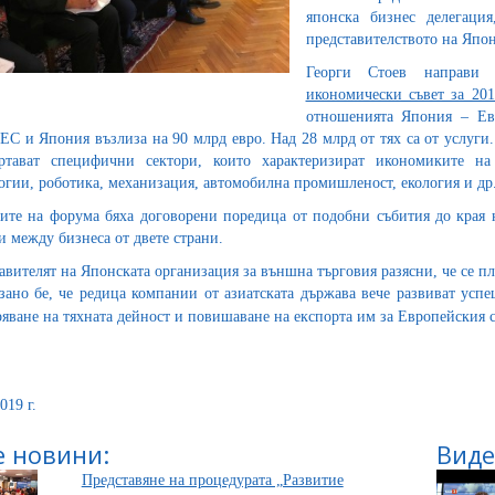
японска бизнес делегаци
представителството на Япон
Георги Стоев направ
икономически съвет за 20
отношенията Япония – Евр
ЕС и Япония възлиза на 90 млрд евро. Над 28 млрд от тях са от услуги
ертават специфични сектори, които характеризират икономиките 
огии, роботика, механизация, автомобилна промишленост, екология и др
ите на форума бяха договорени поредица от подобни събития до края 
и между бизнеса от двете страни.
авителят на Японската организация за външна търговия разясни, че се пл
зано бе, че редица компании от азиатската държава вече развиват успе
яване на тяхната дейност и повишаване на експорта им за Европейския 
019 г.
 новини:
Виде
Представяне на процедурата „Развитие