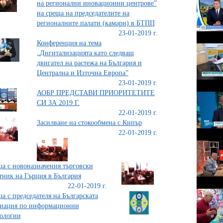
на регионални иновационни центрове”
на среща на председателите на
регионалните палати (камари) в БТПП
23-01-2019 г.
Конференция на тема
„Дигитализацията като следващ
двигател на растежа на България и
Централна и Източна Европа”
23-01-2019 г.
АОБР ПРЕДСТАВИ ПРИОРИТЕТИТЕ
СИ ЗА 2019 Г.
22-01-2019 г.
Засилване на стокообмена с Кипър
22-01-2019 г.
а с новоназначения търговски
тник на Гърция в България
22-01-2019 г.
а с председателя на Българската
циация по информационни
ологии