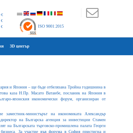
 €
 €
ISO 9001:2015
 €
ия
3D център
лгария и Япония – ще бъде отбелязана Тройна годишнина в
това каза Н.Пр. Масато Ватанбе, посланик на Япония в
ългаро-японския икономически форум, организиран от
ие заместник-министърът на икономиката Александър
директор на Българска агенция за инвестиции Стамен
елят на Българската търговско-промишлена палата Георги
 бизнеса. За участие във форума в София пристигна и