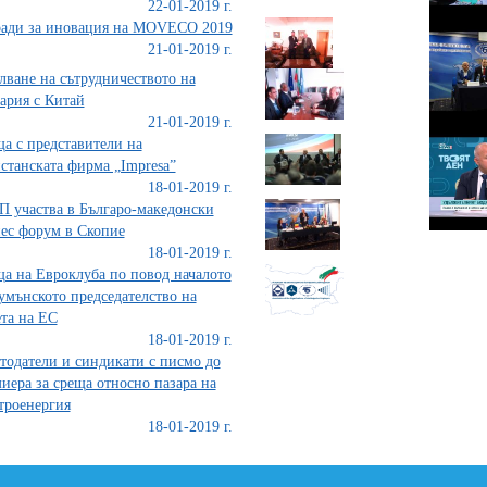
22-01-2019 г.
ади за иновация на MOVECO 2019
21-01-2019 г.
лване на сътрудничеството на
ария с Китай
21-01-2019 г.
а с представители на
станската фирма „Impresa”
18-01-2019 г.
 участва в Българо-македонски
ес форум в Скопие
18-01-2019 г.
а на Евроклуба по повод началото
умънското председателство на
та на ЕС
18-01-2019 г.
тодатели и синдикати с писмо до
иера за среща относно пазара на
троенергия
18-01-2019 г.