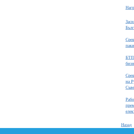
Нагр
Заси
Бълг
Срещ
паки
БТПП
бизн
Срещ
на Р
Съве
Рабо
прем
елек
Назад