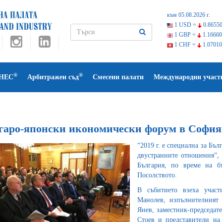
към 05.08.2026 г.
1 USD =
0.86550
1 GBP =
1.16660
1 CHF =
1.07010
®
®
НЕС
Арбитражен съд
Смесени палати
Международни участ
гаро-японски икономически форум в София
“2019 г. е специална за Бъ
двустранните отношения”, 
България, по време на б
Посолството.
В събитието взеха участ
Манолев, изпълнителният 
Янев, заместник-председат
Стоев и представители на