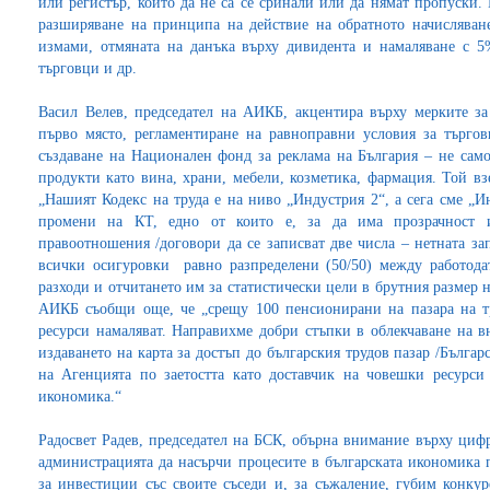
или регистър, които да не са се сринали или да нямат пропуски.
разширяване на принципа на действие на обратното начисляван
измами, отмяната на данъка върху дивидента и намаляване с 5
търговци и др.
Васил Велев, председател на АИКБ, акцентира върху мерките за
първо място, регламентиране на равноправни условия за търгов
създаване на Национален фонд за реклама на България – не само
продукти като вина, храни, мебели, козметика, фармация. Той вз
„Нашият Кодекс на труда е на ниво „Индустрия 2“, а сега сме „
промени на КТ, едно от които е, за да има прозрачност и
правоотношения /договори да се записват две числа – нетната за
всички осигуровки равно разпределени (50/50) между работода
разходи и отчитането им за статистически цели в брутния размер н
АИКБ съобщи още, че „срещу 100 пенсионирани на пазара на тр
ресурси намаляват. Направихме добри стъпки в облекчаване на в
издаването на карта за достъп до българския трудов пазар /Българ
на Агенцията по заетостта като доставчик на човешки ресурси
икономика.“
Радосвет Радев, председател на БСК, обърна внимание върху циф
администрацията да насърчи процесите в българската икономика 
за инвестиции със своите съседи и, за съжаление, губим конку