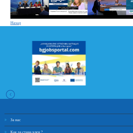
Назад
За нас
Как да стана член ?