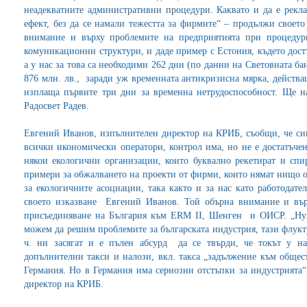
неадекватните административни процедури. Каквато и да е рекла
ефект, без да се намали тежестта за фирмите“ – продължи своето
внимание и върху проблемите на предприятията при процедури
комуникационни структури, и даде пример с Естония, където достъ
а у нас за това са необходими 262 дни (по данни на Световната ба
876 млн. лв., заради уж временната антикризисна мярка, действа
изплаща първите три дни за временна нетрудоспособност. Ще н
Радосвет Радев.
Евгений Иванов, изпълнителен директор на КРИБ, съобщи, че сив
всички икономически оператори, контрол има, но не е достатъче
някои екологични организации, които буквално рекетират и сп
примери за обжалването на проекти от фирми, които нямат нищо о
за екологичните асоциации, така както и за нас като работодат
своето изказване Евгений Иванов. Той обърна внимание и вър
присъединяване на България към ERM II, Шенген и ОИСР. „Нуже
можем да решим проблемите за българската индустрия, тази флукту
ч. ни засягат и е пълен абсурд да се твърди, че токът у на
допълнителни такси и налози, вкл. такса „задължение към общест
Германия. Но в Германия има сериозни отстъпки за индустрията“
директор на КРИБ.