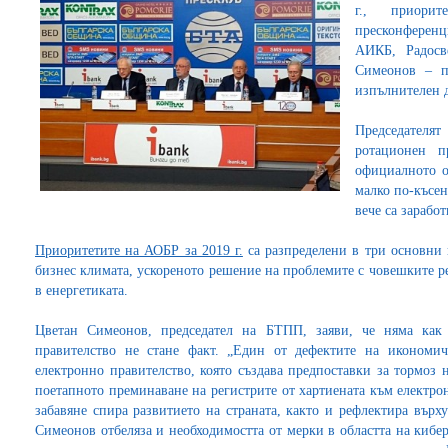
г., приори
пресконференци
АИКБ, Радосв
Симеонов – п
изпълнителен 
Председател
ротационен п
официалното о
малко по-късе
вече са зарабо
Приоритетите на АОБР за 2019 г.
са разпределени в три основни 
бизнес климата, ускореното решение на проблемите с човешките р
в енергетиката.
Цветан Симеонов, председател на БТПП, заяви, че няма как 
правителство не стане факт. „Един от дефектите на икономич
електронно правителство, която създава предпоставки за тормоз 
поетапното преминаване на регистрите от хартиената към електрон
забавяне спира развитието на страната, както и рефлектира върх
Симеонов отбеляза и необходимостта от мерки в областта на кибе