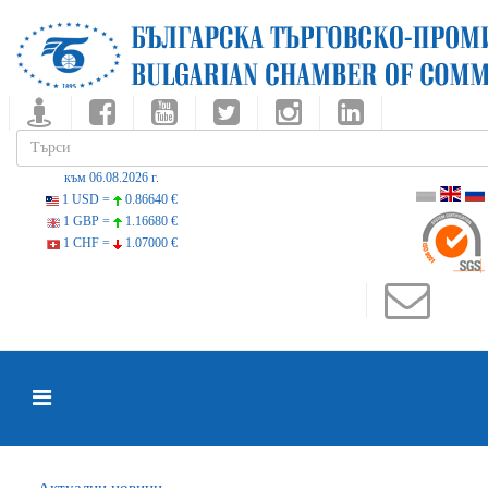
към 06.08.2026 г.
1 USD =
0.86640 €
1 GBP =
1.16680 €
1 CHF =
1.07000 €