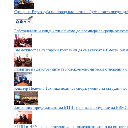
Среща на Евроклуба по повод началото на Румънското председат
Работодатели и синдикати с писмо до премиера за среща относно
Възможност за български компании да се включат в Смесен бизн
Развитие на двустранните търговско-икономически отношения с
Клъстер Подемна Техника подписа споразумение за сътрудничес
Заместник-председателят на БТПП участва в заседание на ЕВ
БТПП и НБУ ще си сътрудничат за модернизирането на висшето