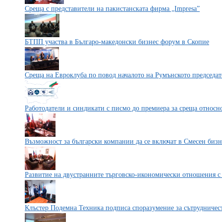
Среща с представители на пакистанската фирма „Impresa”
БТПП участва в Българо-македонски бизнес форум в Скопие
Среща на Евроклуба по повод началото на Румънското председат
Работодатели и синдикати с писмо до премиера за среща относно
Възможност за български компании да се включат в Смесен бизн
Развитие на двустранните търговско-икономически отношения с
Клъстер Подемна Техника подписа споразумение за сътрудничес