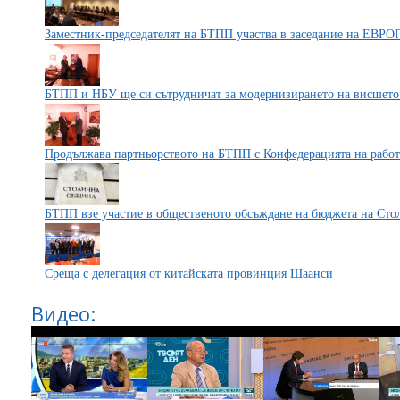
Заместник-председателят на БТПП участва в заседание на ЕВ
БТПП и НБУ ще си сътрудничат за модернизирането на висшето
Продължава партньорството на БТПП с Конфедерацията на работ
БТПП взе участие в общественото обсъждане на бюджета на Ст
Среща с делегация от китайската провинция Шаанси
Видео: