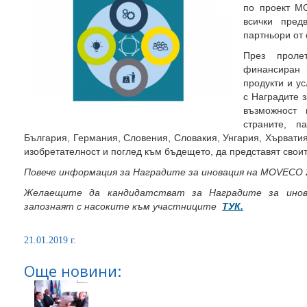
по проект M
всички пред
партньори от 
През проле
финансиран 
продукти и ус
с Наградите 
възможност
страните, п
България, Германия, Словения, Словакия, Унгария, Хърватия
изобретателност и поглед към бъдещето, да представят своит
Повече информация за Наградите за иновация на
MOVECO 
Желаещите да кандидатстват за Наградите за ино
запознаят с насоките към участниците
ТУК
.
21.01.2019 г.
Още новини: