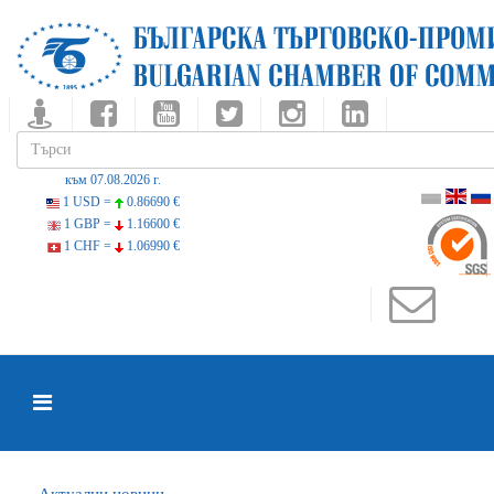
към 07.08.2026 г.
1 USD =
0.86690 €
1 GBP =
1.16600 €
1 CHF =
1.06990 €