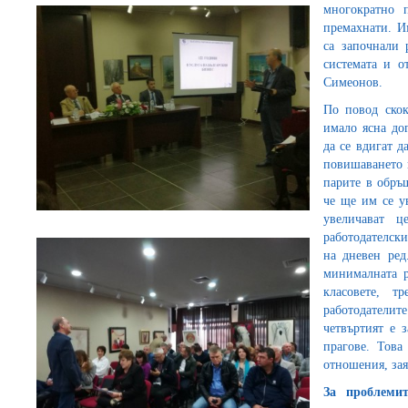
многократно 
премахнати. И
са започнали 
системата и о
Симеонов.
По повод скок
имало ясна до
да се вдигат д
повишаването 
парите в обръ
че ще им се ув
увеличават 
работодателски
на дневен ред
минималната р
класовете, т
работодателите
четвъртият е 
прагове. Това
отношения, зая
За проблеми