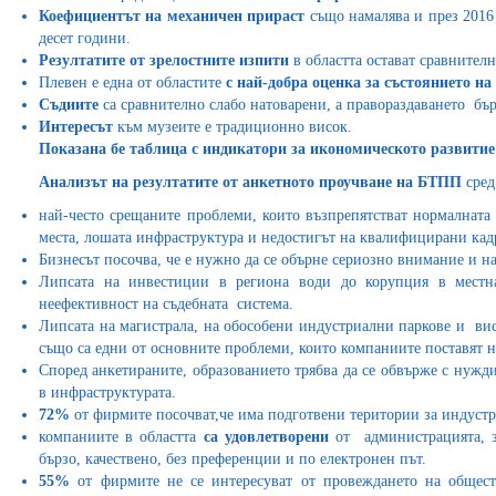
Коефициентът на механичен прираст
също намалява и през 2016 
десет години.
Резултатите
от зрелостните изпити
в областта остават сравнителн
Плевен е една от областите
с най-добра оценка за състоянието на
Съдиите
са сравнително слабо натоварени, а правораздаването бър
Интересът
към музеите е традиционно висок.
Показана бе таблица с индикатори за икономическото развитие
Анализът на резултатите от анкетното проучване на БТПП
сред
най-често срещаните проблеми, които възпрепятстват нормалната 
места, лошата инфраструктура и недостигът на квалифицирани кад
Бизнесът посочва, че е нужно да се обърне сериозно внимание и на
Липсата на инвестиции в региона води до корупция в местн
неефективност на съдебната система.
Липсата на магистрала, на обособени индустриални паркове и ви
също са едни от основните проблеми, които компаниите поставят н
Според анкетираните, образованието трябва да се обвърже с нуждит
в инфраструктурата.
72%
от фирмите посочват,че има подготвени територии за индустр
компаниите в областта
са удовлетворени
от администрацията, з
бързо, качествено, без преференции и по електронен път.
55%
от фирмите не се интересуват от провеждането на общес