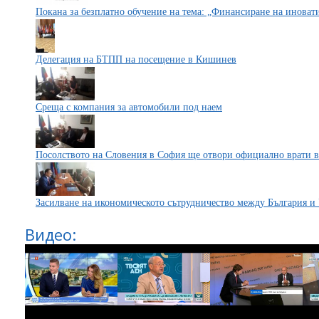
Покана за безплатно обучение на тема: „Финансиране на инова
Делегация на БТПП на посещение в Кишинев
Среща с компания за автомобили под наем
Посолството на Словения в София ще отвори официално врати в
Засилване на икономическото сътрудничество между България и
Видео: