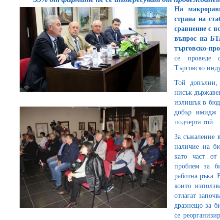
На макрорав
страна на ста
сравнение с в
въпрос на БТ
търговско-пр
се проведе 
Търговско инду
Той допълни,
нисък държавен
излишък в бюдж
добър имидж 
подчерта той.
За съжаление 
наличие на б
като част от
проблем за б
работна ръка. 
които използв
отлагат започв
дразнещо за би
се реорганизир