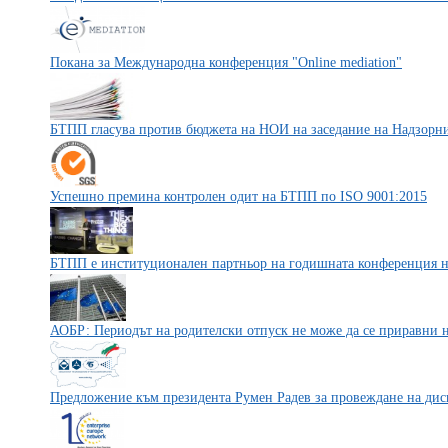
Покана за Международна конференция "Online mediation"
БТПП гласува против бюджета на НОИ на заседание на Надзорни
Успешно премина контролен одит на БТПП по ISO 9001:2015
БТПП е институционален партньор на годишната конференция н
АОБР: Периодът на родителски отпуск не може да се приравни н
Предложение към президента Румен Радев за провеждане на ди