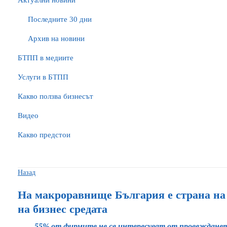
Актуални новини
Последните 30 дни
Архив на новини
БTПП в медиите
Услуги в БТПП
Какво ползва бизнесът
Видео
Какво предстои
Назад
На макроравнище България е страна на
на бизнес средата
55% от фирмите не се интересуват от провежданет