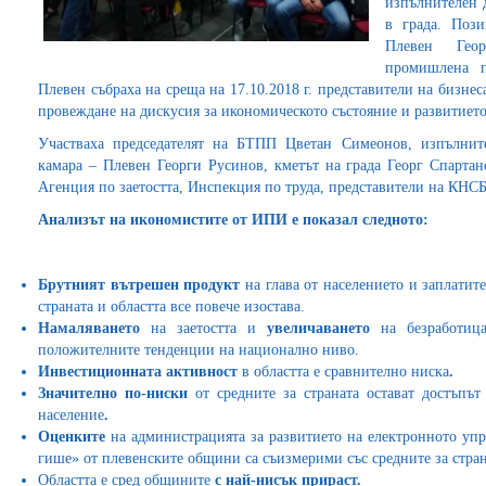
изпълнителен 
в града. Поз
Плевен Геор
промишлена п
Плевен събраха на среща на 17.10.2018 г. представители на бизнес
провеждане на дискусия за икономическото състояние и развитиет
Участваха председателят на БТПП Цветан Симеонов, изпълните
камара – Плевен Георги Русинов, кметът на града Георг Спартан
Агенция по заетостта, Инспекция по труда, представители на КНС
Анализът на икономистите от ИПИ е показал следното:
Брутният вътрешен продукт
на глава от населението и заплатите
страната и областта все повече изостава.
Намаляването
на заетостта и
увеличаването
на безработица
положителните тенденции на национално ниво.
Инвестиционната
активност
в областта е сравнително ниска
.
Значително
по-ниски
от средните за страната остават достъпъ
население
.
Оценките
на администрацията за развитието на електронното упр
гише» от плевенските общини са съизмерими със средните за стран
Областта е сред общините
с най-нисък прираст.