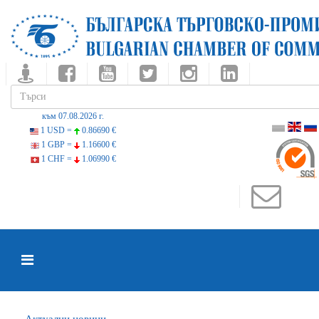
към 07.08.2026 г.
1 USD =
0.86690 €
1 GBP =
1.16600 €
1 CHF =
1.06990 €