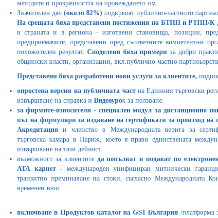
методите и прозрачността на провеждането им.
Значителен дял (
около 82%)
подкрепят публично-частното партньор
На срещата бяха представени постижения на БТПП и РТПП/К
в страната и в региона - изготвени становища, позиции, пре
предприемачите, представени пред съответните компетентни ор
положителен резултат.
Споделени бяха примери
за добри практи
общински власти, организации, вкл.публично-частно партноьорств
Представени бяха разработени нови услуги за клиентите,
подпо
опростена версия на публичната част
на Единния търговски рег
извършване на справка и
Видеоуро
к за ползване.
за фирмите-износители -
специален модул з
а дистанционно по
път на формуляри за издаване на сертификати за произход на 
А
кредитаци
я
и членство в Международната верига за сертиф
търговска камара в Париж, което я прави единствената междун
извършване на тази дейност.
възможност за клиентите
да попълват и подават по електроне
АТА карнет -
международен унифициран митнически гаранци
транзитно преминаване на стоки, съгласно Международната Ко
временен внос.
включване в Продуктов
каталог
на
GS1 България
/платформа з