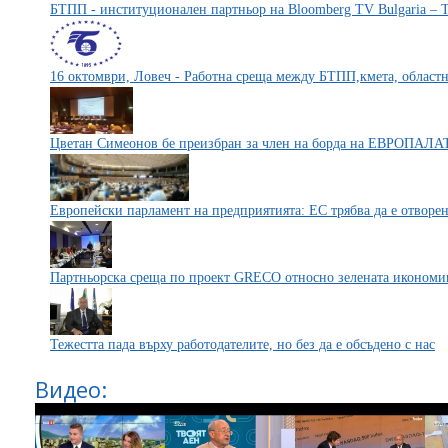
БТПП - институционален партньор на Bloomberg TV Bulgaria – T
16 октомври, Ловеч - Работна среща между БТПП,кмета, областн
Цветан Симеонов бе преизбран за член на борда на ЕВРОПАЛ
Европейски парламент на предприятията: ЕС трябва да е отворен
Партньорска среща по проект GRECO относно зелената икономи
Тежестта пада върху работодателите, но без да е обсъдено с нас
Видео: