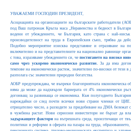
УВАЖАЕМИ ГОСПОДИН ПРЕЗИДЕНТ,
Асоциацията на организациите на българските работодатели (АОБ
под Ваш патронаж Кръгла маса „Неравенства и бедност в Българи
водени от убеждението, че България, като страна с най-нисъ
производителност на труда в Европейския съюз, трябва да дей
Подобно мероприятие изисква представяне и отразяване на по
включително и на представителните на национално равнище орган
с това, изразяваме убеждението си, че
постигането на високо нив
само чрез ускорено икономическо развитие.
За да има догонв
темпове на икономически растеж, значително по-високи от тези в 
разполага със значителни природни богатства.
АОБР предупреждава, че въпреки благоприятната икономическа обс
няма да може да надхвърли бариерата от 4% икономически ръст
догонващ за развиваща се икономика. Към полугодието България 
нареждайки се след почти всички нови страни членки от ЦИЕ.
отрицателно число, а разходите за придобиване на ДМА бележат 
в чужбина растат. Нови сериозни инвеститори не бързат да вл
задържащите фактори
на вътрешната среда, произтичащи от твъ
политики и реформи в сферата на пазара на труда, образованието
пенсионната система, трудово-медицинската експертиза и здравео