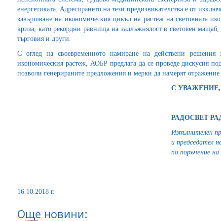
енергетиката. Адресирането на тези предизвикателства е от изключ
завършване на икономическия цикъл на растеж на световната ик
криза, като рекордни равнища на задлъжнялост в световен мащаб,
търговия и други.
С оглед на своевременното намиране на действени решения 
икономическия растеж, АОБР предлага да се проведе дискусия по
позволи генерираните предложения и мерки да намерят отражение 
С УВАЖЕНИЕ,
РАДОСВЕТ РА
Изпълнителен п
и председател на
по поръчение н
16.10.2018 г.
Още новини: