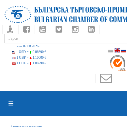
към 07.08.2026 г.
1 USD =
0.86690 €
1 GBP =
1.16600 €
1 CHF =
1.06990 €