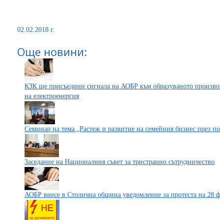
02.02.2018 г.
Още новини:
КЗК ще присъедини сигнала на АОБР към образуваното производ
на електроенергия
Cеминар на тема „Растеж и развитие на семейния бизнес през 
Заседание на Националния съвет за тристранно сътрудничество
АОБР внесе в Столична община уведомление за протеста на 28 фе