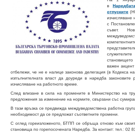
в
Наредбат
отпуските
(Н
изчисляване 
с Постановле
съвет. Но
междуведом
компетентн
представит
служителите 
становището
важен акцент
отбележи, че не е налице законова делегация (в Кодекса н
изпълнителната власт да доуреди в наредба законовите 
изчисляване на работното време.
След влизане в сила на промените в Министерство на тр
предложения за изменение на нормите, свързани със сумира
В тази връзка се предвижда междуведомствена работна груп
необходимост да се предложат съответните промени.
С оглед гореизложеното, БТПП се обръща отново към своит
становища по горепосочената Наредба. За контакт: тел.: 02 81