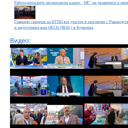
Работодателските организации казват: „НЕ“ на далаверите в енер
Главният секретар на БТПП взе участие в разговори с Ръководст
и индустрията към OECD (BIAC) в Будапеща
Видео: