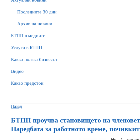
Актуални новини
Последните 30 дни
Архив на новини
БTПП в медиите
Услуги в БТПП
Какво ползва бизнесът
Видео
Какво предстои
Назад
БТПП проучва становището на членовет
Наредбата за работното време, почивкит
На 1 януар