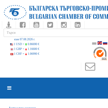
към 07.08.2026 г.
1 USD =
0.86690 €
1 GBP =
1.16600 €
1 CHF =
1.06990 €