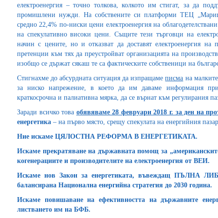
електроенергия – точно толкова, колкото им стигат, за да подд
промишлени нужди. На собствените си платформи ТЕЦ „Мариц
средно 22,4% по-ниски цени електроенергия на облагодетелствани 
на спекулативно високи цени. Същите тези търговци на електр
начин с цените, но и отказват да доставят електроенергия на п
претенции към тях да преустройват организацията на производств
изобщо се държат сякаш те са фактическите собственици на българ
Стигнахме до абсурдната ситуация да изпращаме
писма
на малките
за ниско напрежение, в което да им даваме информация при
краткосрочна и палиативна мярка, да се върнат към регулирания па
Заради всичко това
обявяваме 28 февруари 2018 г. за ден на про
енергетика
– на първо място, срещу спекулата на енергийния пазар
Ние искаме ЦЯЛОСТНА РЕФОРМА В ЕНЕРГЕТИКАТА.
Искаме прекратяване на държавната помощ за „американските
когенерациите и производителите на електроенергия от ВЕИ.
Искаме нов Закон за енергетиката, въвеждащ ПЪЛНА ЛИ
балансирана Национална енергийна стратегия до 2030 година.
Искаме повишаване на ефективността на държавните енер
листването им на БФБ.