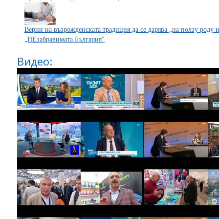
Верни на възрожденската традиция да се дарява „на ползу роду 
„НЕзабравимата България“
Видео: