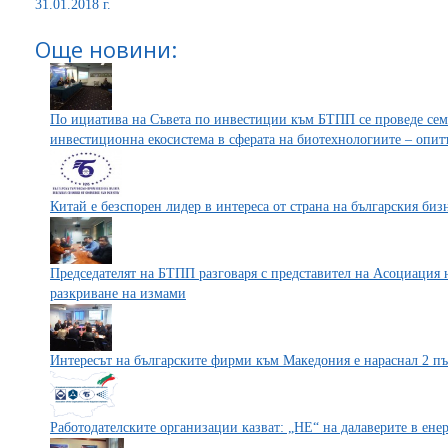
31.01.2018 г.
Още новини:
По ициатива на Съвета по инвестиции към БТПП се проведе сем
инвестиционна екосистема в сферата на биотехнологиите – опитът
Китай е безспорен лидер в интереса от страна на българския биз
Председателят на БТПП разговаря с представител на Асоциация 
разкриване на измами
Интересът на българските фирми към Македония е нараснал 2 п
Работодателските организации казват: „НЕ“ на далаверите в енер