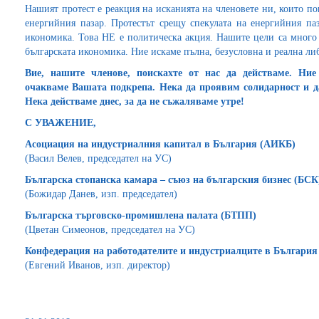
Нашият протест е реакция на исканията на членовете ни, които п
енергийния пазар. Протестът срещу спекулата на енергийния паз
икономика. Това НЕ е политическа акция. Нашите цели са много
българската икономика. Ние искаме пълна, безусловна и реална ли
Вие, нашите членове, поискахте от нас да действаме. Ние
очакваме Вашата подкрепа. Нека да проявим солидарност и да
Нека действаме днес, за да не съжаляваме утре!
С УВАЖЕНИЕ,
Асоциация на индустриалния капитал в България (АИКБ)
(Васил Велев, председател на УС)
Българска стопанска камара – съюз на българския бизнес (БСК
(Божидар Данев, изп. председател)
Българска търговско-промишлена палата (БТПП)
(Цветан Симеонов, председател на УС)
Конфедерация на работодателите и индустриалците в Българи
(Евгений Иванов, изп. директор)