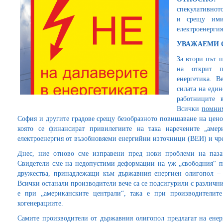
спекулативнот
и срещу ими
електроенергия
УВАЖАЕМИ 
За втори път п
на открит п
енергетика. В
силата на еди
работниците 
Всички
помни
София и другите градове срещу безобразното повишаване на цено
която се финансират привилегиите на така наречените „амер
електроенергия от възобновяеми енергийни източници (ВЕИ) и чре
Днес, ние отново сме изправени пред нови проблеми на паза
Свидетели сме на недопустими деформации на уж „свободния“ паз
дружества, принадлежащи към държавния енергиен олигопол 
Всички останали производители вече са се подсигурили с различн
е при „американските централи“, така е при производителит
когенерациите.
Самите производители от държавния олигопол предлагат на енер