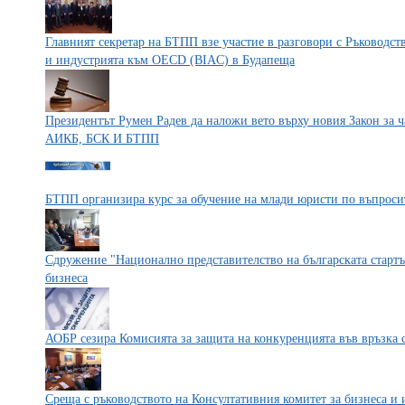
Главният секретар на БТПП взе участие в разговори с Ръководст
и индустрията към OECD (BIAC) в Будапеща
Президентът Румен Радев да наложи вето върху новия Закон за ч
АИКБ, БСК И БТПП
БТПП организира курс за обучение на млади юристи по въпроси
Сдружение "Национално представителство на българската стартъ
бизнеса
АОБР сезира Комисията за защита на конкуренцията във връзка с
Среща с ръководството на Консултативния комитет за бизнеса и