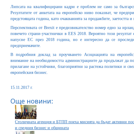
Липсата на квалифицирани кадри е проблем не само за българс
Резултатите от анкетата на европейско ниво показват, че предпр
предстоящата година, като очакванията за продажбите, заетостта и
Перспективата от Brexit е предизвикателство номер едно за ирлан
повечето страни-участнички в ЕЕS 2018. Вероятно този резултат 
напусне ЕС през 2018 година, но е интересно да се просле
предприемачите.
В подробния доклад за проучването Асоциацията на европе
внимание на необходимостта администрациите да продължат да по
прилагане на устойчиви, благоприятни за растежа политики и све
европейския бизнес.
15.11.2017 г.
Още новини:
Столичната агенция и БТПП поеха мисията да бъдат активни по
и средния бизнес и общината