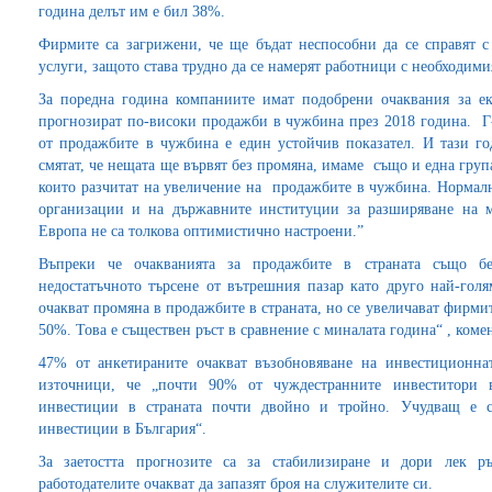
година делът им е бил 38%.
Фирмите са загрижени, че ще бъдат неспособни да се справят с
услуги, защото става трудно да се намерят работници с необходим
За поредна година компаниите имат подобрени очаквания за ек
прогнозират по-високи продажби в чужбина през 2018 година. Г-
от продажбите в чужбина е един устойчив показател. И тази г
смятат, че нещата ще вървят без промяна, имаме също и една група
които разчитат на увеличение на продажбите в чужбина. Нормалн
организации и на държавните институции за разширяване на м
Европа не са толкова оптимистично настроени.”
Въпреки че очакванията за продажбите в страната също бе
недостатъчното търсене от вътрешния пазар като друго най-голя
очакват промяна в продажбите в страната, но се увеличават фирмит
50%. Това е съществен ръст в сравнение с миналата година“ , коме
47% от анкетираните очакват възобновяване на инвестиционна
източници, че „почти 90% от чуждестранните инвеститори 
инвестиции в страната почти двойно и тройно. Учудващ е с
инвестиции в България“.
За заетостта прогнозите са за стабилизиране и дори лек р
работодателите очакват да запазят броя на служителите си.