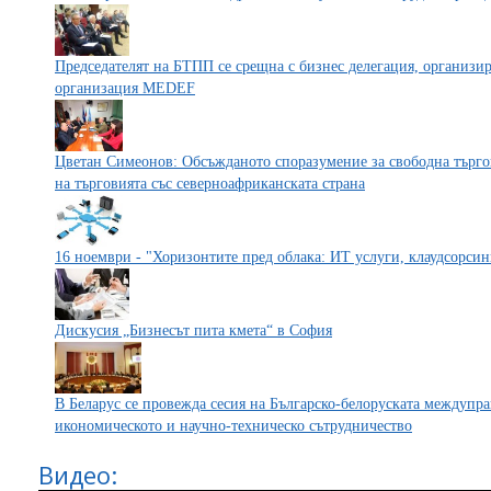
Председателят на БТПП се срещна с бизнес дeлeгaция, организир
организация МЕDЕF
Цветан Симеонов: Обсъжданото споразумение за свободна търго
на търговията със северноафриканската страна
16 ноември - "Хоризонтите пред облака: ИТ услуги, клаудсорсин
Дискусия „Бизнесът пита кмета“ в София
В Беларус се провежда сесия на Българско-белоруската междупра
икономическото и научно-техническо сътрудничество
Видео: