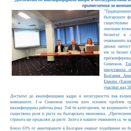
притеснения за компа
”Традиционни
българските ф
съществуване 
опитваме всеки
бизнесът в с
очакванията на
движи заетост
им за бизнес 
пресконфере
Симеонов.
То
представиха 
България. Анк
Европа (Europ
участват над 5
Достъпът до квалифицирани кадри и несигурността във вътреш
компаниите. Г-н Симеонов посочи като основен проблем пр
квалифицирана работна ръка. Той бе категоричен, че вътрешното т
съществена роля в ръста на българската икономика. „Притеснени
страната ще продължи да расте. Засега и нашите очаквания са, че 
Близо 63% от анкетираните в България очакват подобрение на би