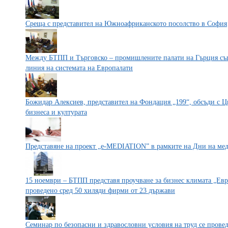
Среща с представител на Южноафриканското посолство в София
Между БТПП и Търговско – промишлените палати на Гърция съ
линия на системата на Европалати
Божидар Алексиев, представител на Фондация „199“, обсъди с 
бизнеса и културата
Представяне на проект „е-MEDIATION” в рамките на Дни на ме
15 ноември – БТПП представя проучване за бизнес климата „Евр
проведено сред 50 хиляди фирми от 23 държави
Семинар по безопасни и здравословни условия на труд се прове