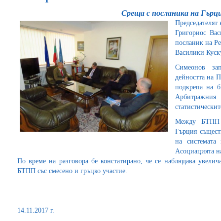
Среща с посланика на Гърц
Председателят
Григориос Вас
посланик на Ре
Василики Куску
Симеонов за
дейността на П
подкрепа на б
Арбитражния
статистическит
Между БТПП 
Гърция същест
на системата
Асоциацията н
По време на разговора бе констатирано, че се наблюдава увелич
БТПП със смесено и гръцко участие.
14.11.2017 г.