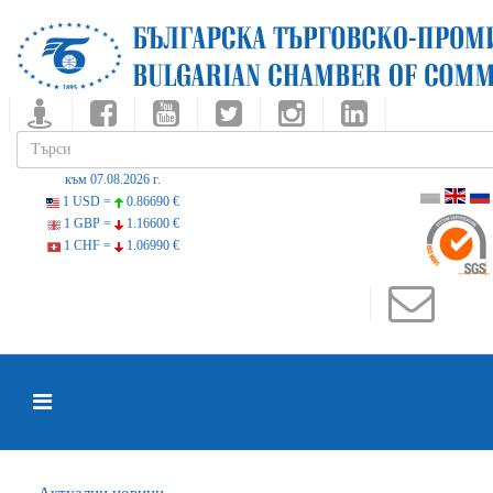
към 07.08.2026 г.
1 USD =
0.86690 €
1 GBP =
1.16600 €
1 CHF =
1.06990 €