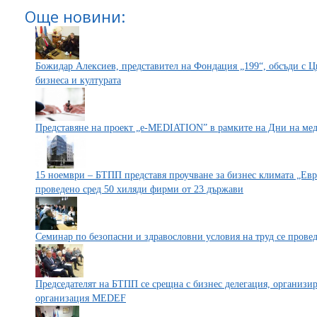
Още новини:
Божидар Алексиев, представител на Фондация „199“, обсъди с 
бизнеса и културата
Представяне на проект „е-MEDIATION” в рамките на Дни на ме
15 ноември – БТПП представя проучване за бизнес климата „Евр
проведено сред 50 хиляди фирми от 23 държави
Семинар по безопасни и здравословни условия на труд се прове
Председателят на БТПП се срещна с бизнес дeлeгaция, организир
организация МЕDЕF