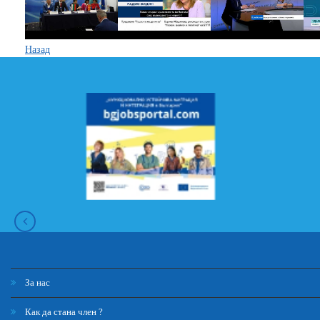
Назад
За нас
Как да стана член ?