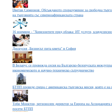
Цветан Симеонов: Обсъжданото споразумение за свободна търго
на търговията със северноафриканската страна
16 ноември - "Хоризонтите пред облака: ИТ услуги, клаудсорсин
Дискусия „Бизнесът пита кмета“ в София
В Беларус се провежда сесия на Българско-белоруската междупра
икономическото и научно-техническо сътрудничество
БТПП проведе среща с американска търговска мисия, която е на
Тоби Монктон, регионолен директор за Европа на Асоциацията 
посети БТПП