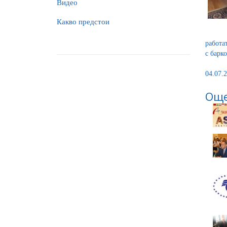
Видео
Какво предстои
работа
с барк
04.07.2
Още