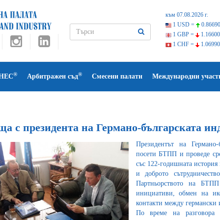
към 07.08.2026 г.
1 USD =
0.86690
1 GBP =
1.16600
1 CHF =
1.06990
®
®
НЕС
Арбитражен съд
Смесени палати
Международни участ
ща с президента на Германо-българската ин
Президентът на Германо-
посети БТПП и проведе сре
със 122-годишната история 
и доброто сътрудничеств
Партньорството на БТПП
инициативи, обмен на ик
контакти между германски 
По време на разговора 