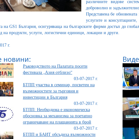
различните видове систе
доброволно и задължително
Представена бе обновената
услугите и консултациите,
та на GS1 България, осигуряваща на българските фирми достъп до глоба
од на продукти, услуги, логистични единици, локации и други.
017 г.
 новини:
Виде
Ръководството на Палатата посети
фестивала „Азия отблизо“
03-07-2017 г.
БТПП участва в семинар, посветен на
възможностите за търговия и
инвестиции в България
03-07-2017 г.
БТПП: Необходима е икономическа
обосновка за механизма за поетапно
ограничаване на плащанията в брой
03-07-2017 г.
БТПП и БАИТ обсъдиха възможности