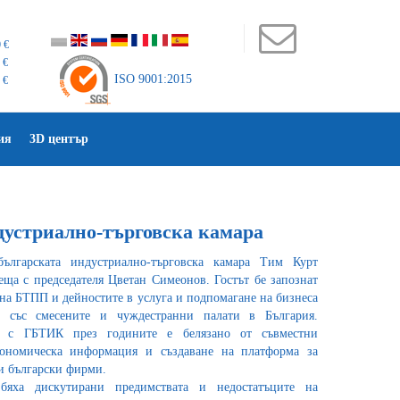
 €
 €
ISO 9001:2015
 €
ия
3D център
дустриално-търговска камара
българската индустриално-търговска камара Тим Курт
ща с председателя Цветан Симеонов. Гостът бе запознат
на БТПП и дейностите в услуга и подпомагане на бизнеса
о със смесените и чуждестранни палати в България.
 с ГБТИК през годините е белязано от съвместни
ономическа информация и създаване на платформа за
и български фирми.
бяха дискутирани предимствата и недостатъците на