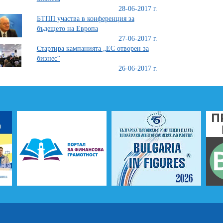
28-06-2017 г.
БТПП участва в конференция за
бъдещето на Европа
27-06-2017 г.
Стартира кампанията „ЕС отворен за
бизнес“
26-06-2017 г.