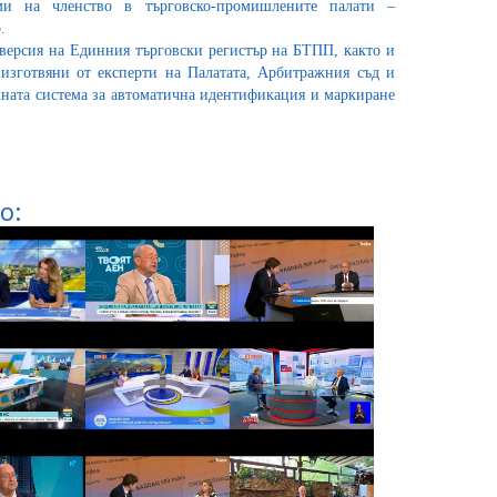
ми на членство в търговско-промишлените палати –
.
 версия на Единния търговски регистър на БТПП, както и
 изготвяни от експерти на Палатата, Арбитражния съд и
лната система за автоматична идентификация и маркиране
о: