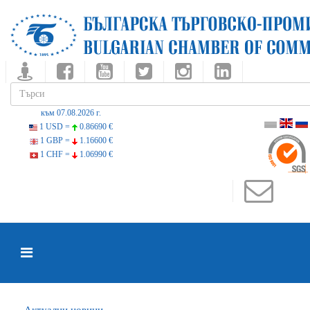
към 07.08.2026 г.
1 USD =
0.86690 €
1 GBP =
1.16600 €
1 CHF =
1.06990 €