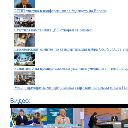
БТПП участва в конференция за бъдещето на Европа
Стартира кампанията „ЕС отворен за бизнес“
Европейският комитет по стандартизация избра GS1 SSCC за уп
Развитието на предприемачески умения в учениците – тема на с
Млади предприемачи представиха старт ъпи на кръгла маса в Пал
Видео: