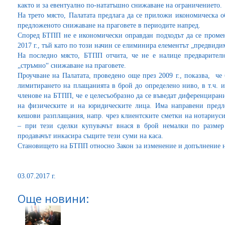
както и за евентуално по-нататъшно снижаване на ограничението.
На трето място, Палатата предлага да се приложи икономическа о
предложеното снижаване на праговете в периодите напред.
Според БТПП не е икономически оправдан подходът да се променя
2017 г., тъй като по този начин се елиминира елементът „предвиди
На последно място, БТПП отчита, че не е налице предварителн
„стръмно“ снижаване на праговете.
Проучване на Палатата, проведено още през 2009 г., показва, че
лимитирането на плащанията в брой до определено ниво, в т.ч. 
членове на БТПП, че е целесъобразно да се въведат диференциран
на физическите и на юридическите лица. Има направени предл
кешови разплащания, напр. чрез клиентските сметки на нотариу
– при тези сделки купувачът внася в брой немалки по размер
продавачът инкасира същите тези суми на каса.
Становището на БТПП относно Закон за изменение и допълнени
03.07.2017 г.
Още новини: