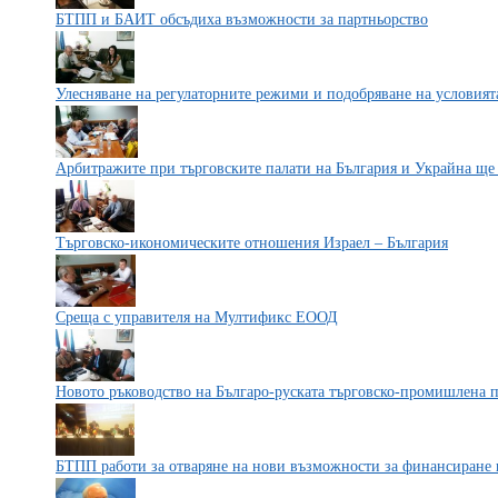
БТПП и БАИТ обсъдиха възможности за партньорство
Улесняване на регулаторните режими и подобряване на условият
Арбитражите при търговските палати на България и Украйна ще
Търговско-икономическите отношения Израел – България
Среща с управителя на Мултификс ЕООД
Новото ръководство на Българо-руската търговско-промишлена 
БТПП работи за отваряне на нови възможности за финансиране 