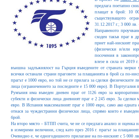
предлага поетапно сниж
плащат в брой: 10 00
съществуващото огра
31.12.2017 г.; 3 000 лв.
Направеното проучване
сходен такъв праг в д
приет най-ниският пра
(физически и/или юр
посочения в законопро
влезе в сила от 2019 г
външна задлъжнялост на Гърция въведените от страната мерки м
всички останали страни праговете за плащанията в брой са по-ни
прагът е 1000 евро, но той не се прилага за сделки физическите 
лица (ограничението за последните е 15 000 евро). В Португалия п
Румъния има въведен дневен праг от 1126 евро за корпоративн
субекти и физически лица дневният праг е 2 245 евро. За сделки
евро. В Испания максималният праг е 1000 евро, само ако едната с
отнася за чуждестранни физически лица, спрямо които е въведен
брой.
На второ място – БТПП счита, че не се предлага анализ и оценка 
в измерими величини, след като през 2016 г. прагът за плащанията
Очевидно е, че едногодишното прилагане на по-ниският с 5 000 лв.