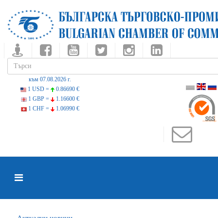
към 07.08.2026 г.
1 USD =
0.86690 €
1 GBP =
1.16600 €
1 CHF =
1.06990 €