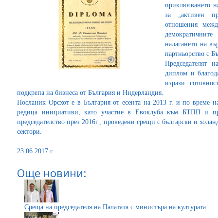
приключването на
за „активен п
отношения межд
демократичните
налагането на въ
партньорство с Б
Председателят 
диплом и благод
изрази готовно
подкрепа на бизнеса от България и Нидерландия.
Посланик Орсхот е в България от есента на 2013 г. и по време 
редица инициативи, като участие в Евоклуба към БТПП и пр
председателство през 2016г., проведени срещи с български и хол
сектори.
23.06.2017 г.
Още новини:
Среща на председателя на Палатата с министъра на културата