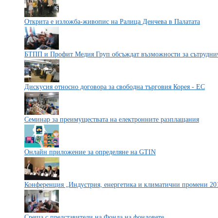
Открита е изложба-живопис на Ралица Денчева в Палатата
БТПП и Профит Медия Груп обсъждат възможности за сътрудни
Дискусия относно договора за свободна търговия Корея - ЕС
Семинар за преимуществата на електронните разплащания
Онлайн приложение за определяне на GTIN
Конференция „Индустрия, енергетика и климатични промени 20
Среща с представители на Фонда на фондовете