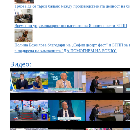
Трябва да се търси баланс между производствената дейност на би
Временно управляващият посолството на Япония посети БТПП
Полина Божилова благодари на „София десерт фест“ и БТПП за 
в подкрепа на кампанията "ДА ПОМОГНЕМ НА БОБЧО"
Видео: