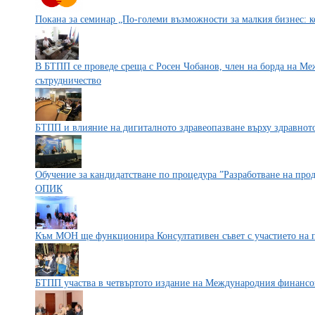
Покана за семинар „По-големи възможности за малкия бизнес: к
В БТПП се проведе среща с Росен Чобанов, член на борда на Ме
сътрудничество
БТПП и влияние на дигиталното здравеопазване върху здравнот
Обучение за кандидатстване по процедура ”Разработване на пр
ОПИК
Към МОН ще функционира Консултативен съвет с участието на п
БТПП участва в четвъртото издание на Международния финанс