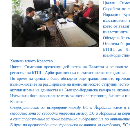
Цветан Симе
Службата по т
Йордания Кун
възстановено 
което се възла
инвестициите.
Обсъдена бе съ
Отчетена бе ро
БТПП, до Ли
взаимодейст
Хашемитското Кралство.
Цветан Симеонов представи дейността на Палатата и основните
регистър на БТПП, Арбитражния съд и статистическите издания.
По време на срещата беше обсъдено още традиционното връчва
възможностите за разширяване на икономическото сътрудничество
активизиране на дейността на Българо-йорданска камара за иконом
Изтъкнати бяха нарасналите възможности за търговия, бизнес и и
Контекст
Споразумението за асоцииране между ЕС и Йордания влезе в с
създадена зона за свободна търговия между ЕС и Йордания за перио
в сила споразумение за по-нататъшна либерализация по отношение
В духа на преразгледаната европейска политика за съседство, ЕС 