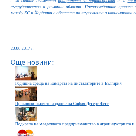
г. за своите съвместни
приоритети за партньорство
и за
пак
сътрудничество в различни области. Преразгледаните правила
между ЕС и Йордания в областта на търговията и икономиката са
20.06.2017 г.
Още новини:
Годишна среща на Камарата на инсталаторите в България
Приключи първото издание на София Десерт Фест
Подкрепа на младежкото предприемачество в агроиндустрията и