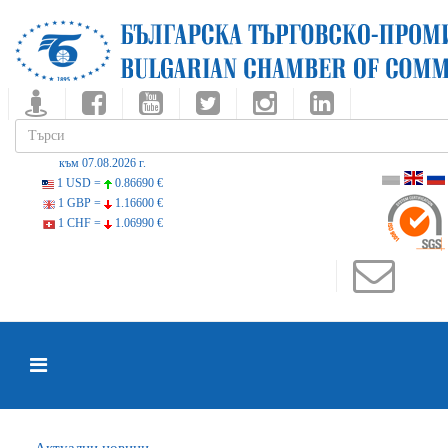
към 07.08.2026 г.
1 USD =
0.86690 €
1 GBP =
1.16600 €
1 CHF =
1.06990 €