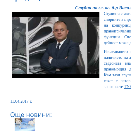
Студия на гл. ас. д-р Васи
Студията с авт
спорните въпро
на конкурен
правоприлагащ
функции. Спо
дейност може д
Изследването 
наличието на 
съдебната вл
правомощия да
Към тази груп
текст с авто
запознаете
ТУК
11.04.2017 г.
Още новини: