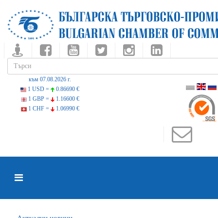
към 07.08.2026 г.
1 USD =
0.86690 €
1 GBP =
1.16600 €
1 CHF =
1.06990 €