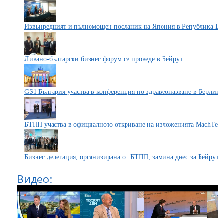
Извънредният и пълномощен посланик на Япония в Република Б
Ливано-български бизнес форум се проведе в Бейрут
GS1 България участва в конференция по здравеопазване в Берли
БТПП участва в официалното откриване на изложенията Mach
Бизнес делегация, организирана от БТПП, замина днес за Бейру
Видео: