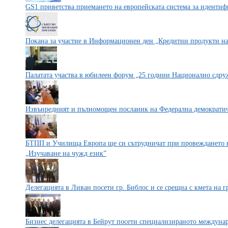
GS1 приветства приемането на европейската система за иденти
Покана за участие в Информационен ден „Кредитни продукти н
Палатата участва в юбилеен форум „25 години Национално сдр
Извънредният и пълномощен посланик на Федерална демократи
БТПП и Училища Европа ще си сътрудничат при провеждането н
„Изучаване на чужд език”
Делегацията в Ливан посети гр. Библос и се срещна с кмета на г
Бизнес делегацията в Бейрут посети специализираното между