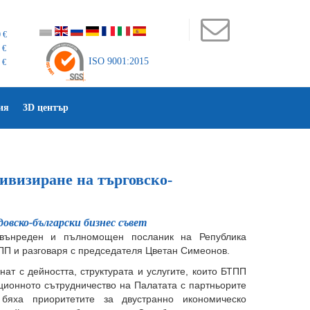
 €
 €
ISO 9001:2015
 €
ия
3D център
ивизиране на търговско-
овско-български бизнес съвет
вънреден и пълномощен посланик на Република
ПП и разговаря с председателя Цветан Симеонов.
ат с дейността, структурата и услугите, които БТПП
иционното сътрудничество на Палатата с партньорите
бяха приоритетите за двустранно икономическо