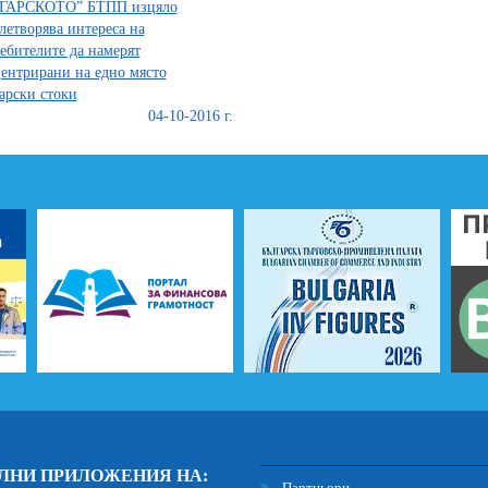
ГАРСКОТО” БТПП изцяло
летворява интереса на
ебителите да намерят
ентрирани на едно място
арски стоки
04-10-2016 г.
ЛНИ ПРИЛОЖЕНИЯ НА:
Партньори