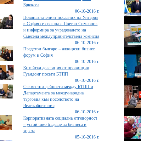
Брюксел
06-10-2016 г.
Новоназначеният посланик на Унгария
в София се срещна с Цветан Симеонов
и информира за учредяването на
Смесена междуправителствена комисия
06-10-2016 г.
Предстои българо – алжирски бизнес
форум в София
06-10-2016 г.
Китайска делегация от провинция
Гуандонг посети БТПП
06-10-2016 г.
Съвместни дейности между БТПП и
Департамента за международна
търговия към посолството на
Великобритания
06-10-2016 г.
Корпоративната социална отговорност
– устойчиво бъдеще за бизнеса и
хората
05-10-2016 г.