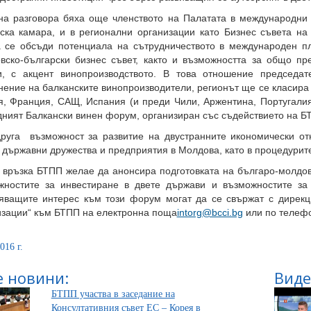
на разговора бяха още членството на Палатата в международн
вска камара, и в регионални организации като Бизнес съвета на
а се обсъди потенциала на сътрудничеството в международен п
вско-български бизнес съвет, както и възможността за общо пр
и, с акцент винопроизводството. В това отношение председат
ение на балканските винопроизводители, регионът ще се класира н
я, Франция, САЩ, Испания (и преди Чили, Аржентина, Португалия
дният Балкански винен форум, организиран със съдействието на Б
друга възможност за развитие на двустранните икономически о
държавни дружества и предприятия в Молдова, като в процедурите
и връзка БТПП желае да анонсира подготовката на българо-молдо
жностите за инвестиране в двете държави и възможностите за
яващите интерес към този форум могат да се свържат с дирек
изации“ към БТПП на електронна поща
intorg@bcci.bg
или по телефон
016 г.
 новини:
Виде
БТПП участва в заседание на
Консултативния съвет ЕС – Корея в