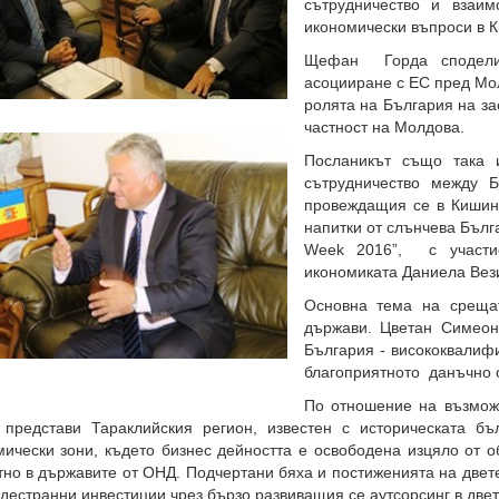
сътрудничество и взаим
икономически въпроси в 
Щефан Горда сподели,
асоцииране с ЕС пред Мол
ролята на България на за
частност на Молдова.
Посланикът също така 
сътрудничество между 
провеждащия се в Кишин
напитки от слънчева Бълг
Week 2016”, с участие
икономиката Даниела Вез
Основна тема на срещат
държави. Цветан Симеон
България - висококвалифи
благоприятното данъчно о
По отношение на възможн
 представи Тараклийския регион, известен с историческата бъ
мически зони, където бизнес дейността е освободена изцяло от о
но в държавите от ОНД. Подчертани бяха и постиженията на двете
дестранни инвестиции чрез бързо развиващия се аутсорсинг в две