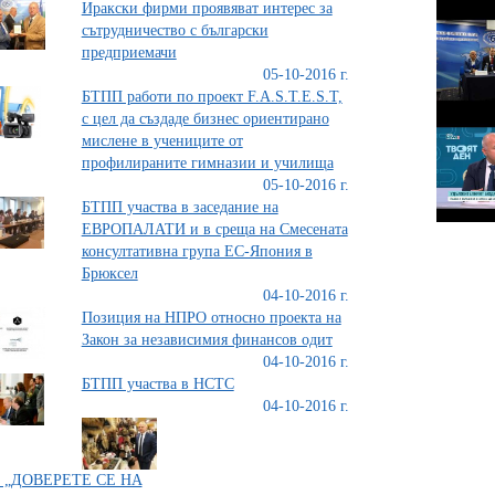
Иракски фирми проявяват интерес за
сътрудничество с български
предприемачи
05-10-2016 г.
БТПП работи по проект F.A.S.T.E.S.T,
с цел да създаде бизнес ориентирано
мислене в учениците от
профилираните гимназии и училища
05-10-2016 г.
БТПП участва в заседание на
ЕВРОПАЛАТИ и в среща на Смесената
консултативна група ЕС-Япония в
Брюксел
04-10-2016 г.
Позиция на НПРО относно проекта на
Закон за независимия финансов одит
04-10-2016 г.
БТПП участва в НСТС
04-10-2016 г.
з „ДОВЕРЕТЕ СЕ НА