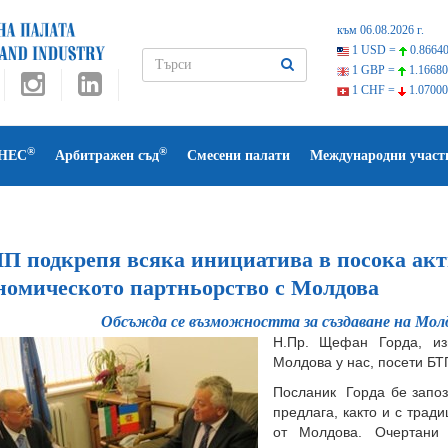
към 06.08.2026 г.
1 USD =
0.86640
1 GBP =
1.16680
1 CHF =
1.07000
®
®
НЕС
Арбитражен съд
Смесени палати
Международни участ
П подкрепя всяка инициатива в посока акт
номическото партньорство с Молдова
Обсъжда се възможността за създаване на Молд
Н.Пр. Щефан Горда, из
Молдова у нас, посети БТ
Посланик Горда бе запозн
предлага, както и с трад
от Молдова. Очертани 