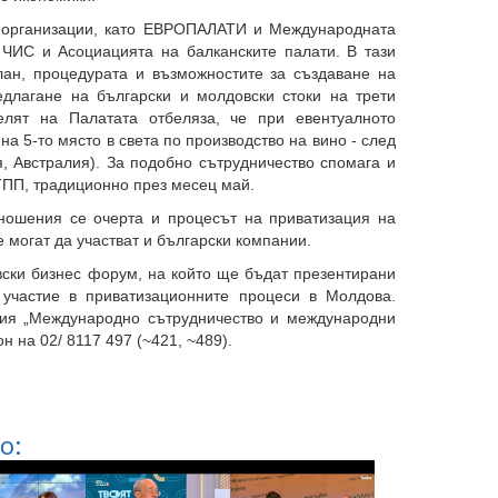
и организации, като ЕВРОПАЛАТИ и Международната
 ЧИС и Асоциацията на балканските палати. В тази
лан, процедурата и възможностите за създаване на
едлагане на български и молдовски стоки на трети
елят на Палатата отбеляза, че при евентуалното
а 5-то място в света по производство на вино - след
, Австралия). За подобно сътрудничество спомага и
ТПП, традиционно през месец май.
тношения се очерта и процесът на приватизация на
 могат да участват и български компании.
вски бизнес форум, на който ще бъдат презентирани
 участие в приватизационните процеси в Молдова.
ция „Международно сътрудничество и международни
 на 02/ 8117 497 (~421, ~489).
о: