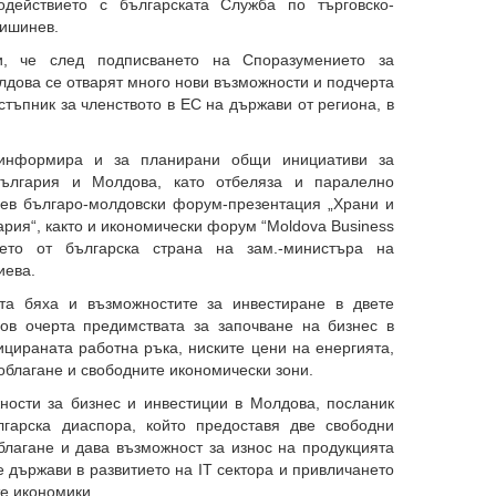
одействието с българската Служба по търговско-
Кишинев.
 че след подписването на Споразумението за
дова се отварят много нови възможности и подчерта
стъпник за членството в ЕС на държави от региона, в
информира и за планирани общи инициативи за
България и Молдова, като отбеляза и паралелно
ев българо-молдовски форум-презентация „Храни и
ария“, както и икономически форум “Moldova Business
то от българска страна на зам.-министъра на
иева.
а бяха и възможностите за инвестиране в двете
ов очерта предимствата за започване на бизнес в
цираната работна ръка, ниските цени на енергията,
благане и свободните икономически зони.
ости за бизнес и инвестиции в Молдова, посланик
лгарска диаспора, който предоставя две свободни
благане и дава възможност за износ на продукцията
 държави в развитието на IT сектора и привличането
те икономики.