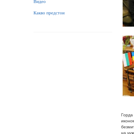
Видео
Какво предстои
Горда
иконо
безмит
на чуж