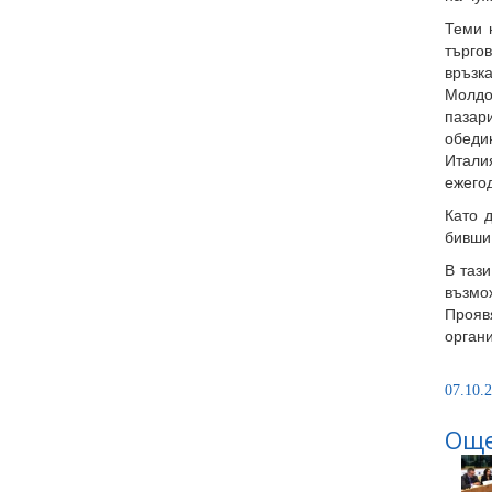
Теми 
търго
връзк
Молдо
пазар
обедин
Итали
ежего
Като 
бивши 
В таз
възмо
Прояв
орган
07.10.2
Още