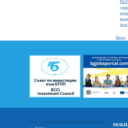
БЪЛ
удов
потр
конц
бълг
Назад
МОБИ
За нас