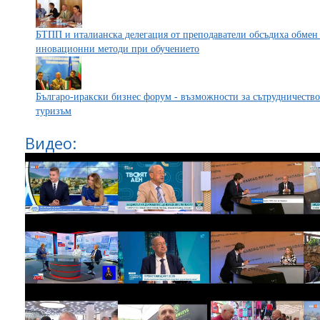
БТПП и италианска делегация от преподаватели обсъдиха обмен
иновационни методи при обучението
Българо-иракски бизнес форум - възможности за сътрудничество 
туризъм
Видео: