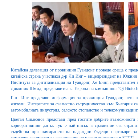
Китайска делегация от провинция Гуандонг проведе среща с пред
китайска страна участваха д-р Ли Инг – вицепрезидент на Южния
Института за дигитализация на Гуандонг, Хе Бинг, представител
Доминик Шмид, представител за Европа на компанията “Qi Biotech
Г-н Инг представи информация за провинция Гуандонг, пета п
жители. Интересите за съвместно сътрудничество към България с
автомобилната индустрия, селското стопанство и телекомуникациит
Цветан Симеонов представи пред гостите добрите възможности з
корпоративният данък тук е най-нисък в сравнение със стран
съдейства при намирането на надеждни бъдещи партньори за
комплект документи за регистрация на представителство в БТПП.