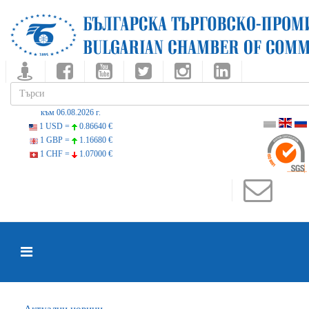
към 06.08.2026 г.
1 USD =
0.86640 €
1 GBP =
1.16680 €
1 CHF =
1.07000 €