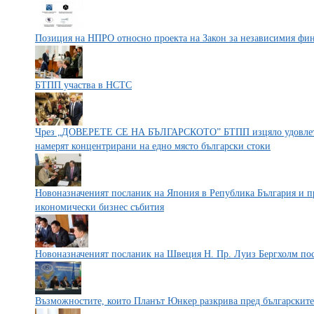
Позиция на НПРО относно проекта на Закон за независимия фи
БТПП участва в НСТС
Чрез „ДОВЕРЕТЕ СЕ НА БЪЛГАРСКОТО” БТПП изцяло удовлетво
намерят концентрирани на едно място български стоки
Новоназначеният посланик на Япония в Република България и п
икономически бизнес събития
Новоназначеният посланик на Швеция Н. Пр. Луиз Бергхолм п
Възможностите, които Планът Юнкер разкрива пред българските