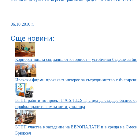
06.10.2016 г.
Още новини:
Корпоративната социална отговорност – устойчиво бъдеще за биз
Иракски фирми проявяват интерес за сътрудничество с българск
БТПП работи по проект F.A.S.T.E.S.T, с цел да създаде бизнес 
профилираните гимназии и училища
БТПП участва в заседание на ЕВРОПАЛАТИ и в среща на Смесен
Брюксел