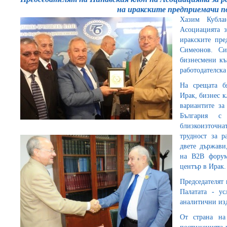
на иракските предприемачи 
Хазим Кубла
Асоциацията з
иракските пре
Симеонов. Си
бизнесмени къ
работодателска
На срещата б
Ирак, бизнес к
вариантите за
България с
близкоизточна
трудност за р
двете държави
на B2B форум
център в Ирак.
Председателят
Палатата - ус
аналитични изд
От страна на