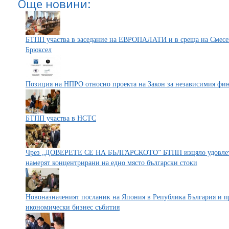
Още новини:
БТПП участва в заседание на ЕВРОПАЛАТИ и в среща на Смесен
Брюксел
Позиция на НПРО относно проекта на Закон за независимия фи
БТПП участва в НСТС
Чрез „ДОВЕРЕТЕ СЕ НА БЪЛГАРСКОТО” БТПП изцяло удовлетво
намерят концентрирани на едно място български стоки
Новоназначеният посланик на Япония в Република България и п
икономически бизнес събития