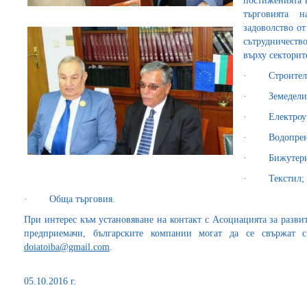
постиженията 
търговията н
задоволство от
сътрудничеств
върху секторит
· Строителств
· Земедели
· Електроур
· Водопренос
· Бижутери
· Текстил;
· Обща търговия.
При интерес към установяване на контакт с Асоциацията за разви
предприемачи, българските компании могат да се свържат 
doiatoiba@gmail.com
.
05.10.2016 г.