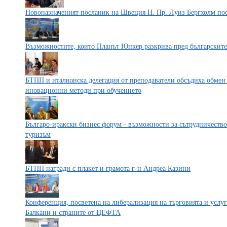
Новоназначеният посланик на Швеция Н. Пр. Луиз Бергхолм п
Възможностите, които Планът Юнкер разкрива пред българските
БТПП и италианска делегация от преподаватели обсъдиха обмен
иновационни методи при обучението
Българо-иракски бизнес форум - възможности за сътрудничество 
туризъм
БТПП награди с плакет и грамота г-н Андреа Казини
Конференция, посветена на либерализация на търговията и услу
Балкани и страните от ЦЕФТА