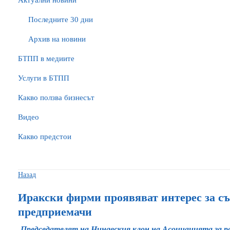
Актуални новини
Последните 30 дни
Архив на новини
БTПП в медиите
Услуги в БТПП
Какво ползва бизнесът
Видео
Какво предстои
Назад
Иракски фирми проявяват интерес за съ
предприемачи
Председателят на Нинавския клон на Асоциацията за р