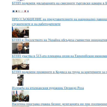
БТПП подкрепя декларацията на смесените търговски камари в 
ПРЕССЪОБЩЕНИЕ на представителните на национално равнище
служителите и на работодателите
БТПП и Посолството на Украйна обсъдиха съвместни инициати
БТПП участва в 513-ата пленарна сесия на Европейския икономи
БТПП подкрепи промените в Кодекса на труда за критериите за 
Изложба на италианския художник Орландо Роза
Наситена програма очаква бизнес делегацията ни при посещени