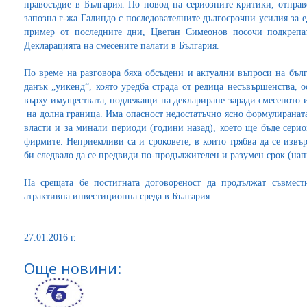
правосъдие в България. По повод на сериозните критики, отправ
запозна г-жа Галиндо с последователните дългосрочни усилия за е
пример от последните дни, Цветан Симеонов посочи подкрепат
Декларацията на смесените палати в България.
По време на разговора бяха обсъдени и актуални въпроси на бълга
данък „уикенд“, която уредба страда от редица несъвършенства, 
върху имуществата, подлежащи на деклариране заради смесеното и
на долна граница. Има опасност недостатъчно ясно формулираната
власти и за минали периоди (години назад), което ще бъде сери
фирмите. Неприемливи са и сроковете, в които трябва да се извърш
би следвало да се предвиди по-продължителен и разумен срок (нап
На срещата бе постигната договореност да продължат съвмес
атрактивна инвестиционна среда в България.
27.01.2016 г.
Още новини: