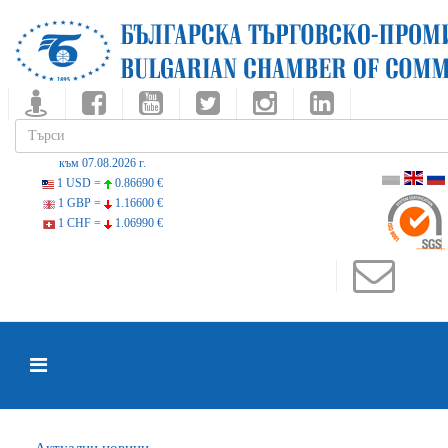
към 07.08.2026 г.
1 USD =
0.86690 €
1 GBP =
1.16600 €
1 CHF =
1.06990 €