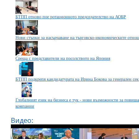
БТПП отново пое ротационното председателство на АОБР
Нови стъпки за насърчаване на търговско-икономическите отно
Среща с представители на посолството на Япония
БТПП подкрепя кандидатурата на Ирина Бокова за генерален се
Глобалният език на бизнеса е тук - нови възможности за повиша
компании
Видео: