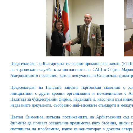
Председателят на Българската търговско-промишлена палата (БТП
на търговската служба към посолството на САЩ в София Мария 
Американското посолство, като в нея участва и Станислава Димитр
Председателят на Палатата запозна търговския съветник с 
инициативи с други сродни организации и по-специално с A
Палатата за чуждестранни фирми, изданията й, насочени към инвес
издаваните документи, съобразно най-високите стандарти в между
Цветан Симеонов изтъкна постиженията на Арбитражния съд 
фирмите да ползват осезателни предимства като бързина, ниски р
светлината на проблемите, които се констатират в другата алте