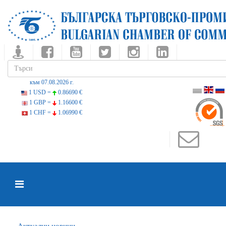
към 07.08.2026 г.
1 USD =
0.86690 €
1 GBP =
1.16600 €
1 CHF =
1.06990 €