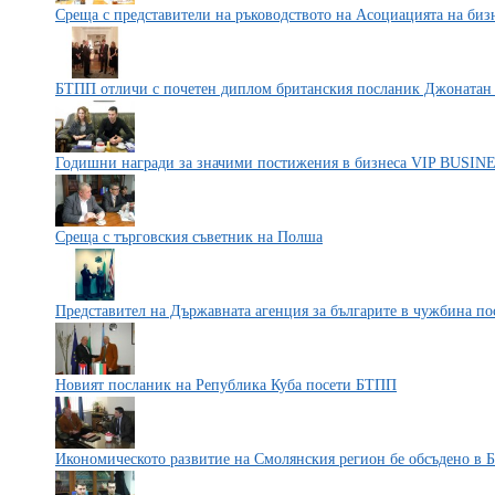
Среща с представители на ръководството на Асоциацията на биз
БТПП отличи с почетен диплом британския посланик Джонатан
Годишни награди за значими постижения в бизнеса VIP BUSI
Среща с търговския съветник на Полша
Представител на Държавната агенция за българите в чужбина п
Новият посланик на Република Куба посети БТПП
Икономическото развитие на Смолянския регион бе обсъдено в