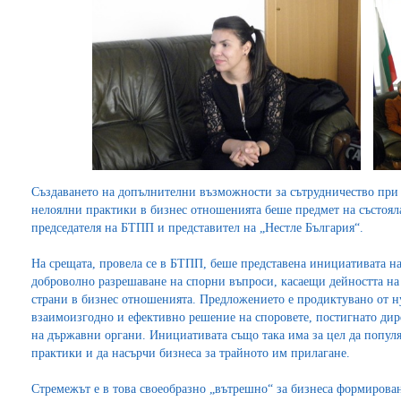
Създаването на допълнителни възможности за сътрудничество при 
нелоялни практики в бизнес отношенията беше предмет на състояла
председателя на БТПП и представител на „Нестле България“.
На срещата, провела се в БТПП, беше представена инициативата на
доброволно разрешаване на спорни въпроси, касаещи дейността на 
страни в бизнес отношенията. Предложението е продиктувано от н
взаимоизгодно и ефективно решение на споровете, постигнато дире
на държавни органи. Инициативата също така има за цел да попул
практики и да насърчи бизнеса за трайното им прилагане.
Стремежът е в това своеобразно „вътрешно“ за бизнеса формирова