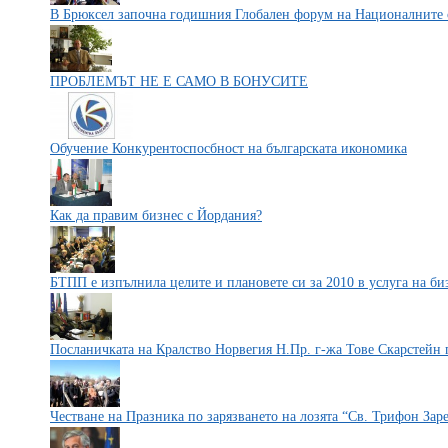
В Брюксел започна годишния Глобален форум на Националните
ПРОБЛЕМЪТ НЕ E САМО В БОНУСИТЕ
Обучение Конкурентоспосбност на българската икономика
Как да правим бизнес с Йордания?
БТПП е изпълнила целите и плановете си за 2010 в услуга на би
Посланичката на Кралство Норвегия Н.Пр. г-жа Тове Скарстейн
Честване на Празника по зарязването на лозята “Св. Трифон Зар