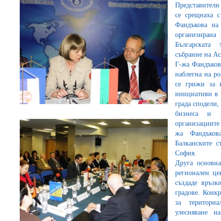
Представители
се срещнаха 
Фандъкова на
организирана
Българската
събрание на Ас
Г-жа Фандъков
наблегна на ро
се грижи за 
инициативи в 
града сподели,
бизнеса и и
организациите
жа Фандъков
Балканските с
София.
Друга основн
регионален це
създаде връзк
градове. Конкр
за териториа
улесняване н