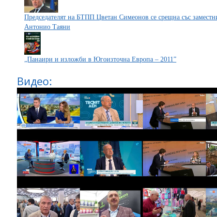
Председателят на БТПП Цветан Симеонов се срещна със заместн
Антонио Таяни
„Панаири и изложби в Югоизточна Европа – 2011”
Видео: