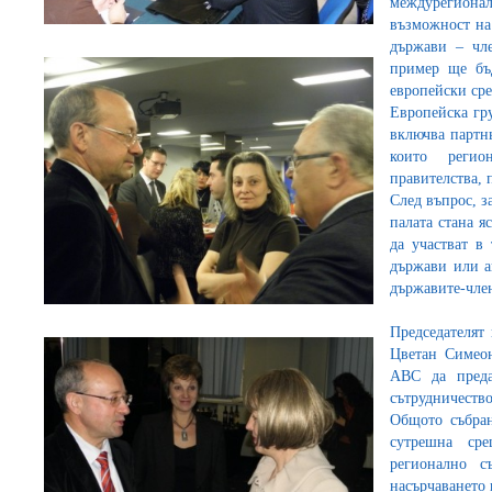
междурегиона
възможност на
държави – чле
пример ще бъд
европейски сре
Европейска гру
включва партн
които регио
правителства,
След въпрос, з
палата стана я
да участват в 
държави или а
държавите-чле
Председателят
Цветан Симеон
АВС да преда
сътрудничество
Общото събра
сутрешна ср
регионално с
насърчаването 