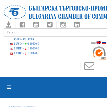
към 07.08.2026 г.
1 USD =
0.86690 €
1 GBP =
1.16600 €
1 CHF =
1.06990 €