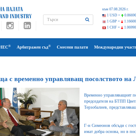
към 07.08.2026 г.
1 USD =
0.86690
1 GBP =
1.16600
1 CHF =
1.06990
®
®
НЕС
Арбитражен съд
Смесени палати
Международни участ
ща с временно управляващ посолството на 
Временно управляващият по
председателя на БТПП Цвет
Терзобалиев, представлява
Г-н Симеонов обсъди с гос
имат добра основа, но в по