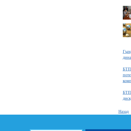
Гърц
дина
БТПП
поте
ком
БТПП
диск
Назад