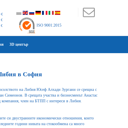
 €
 €
ISO 9001:2015
 €
ия
3D център
Либия в София
солството на Либия Юсеф Алхади Зургани се срещна с
ан Симеонов. В срещата участва и бизнесменът Анастас
щ компания, член на БТПП с интереси в Либия.
тите си двустранните икономически отношения, които
следните години нивата на стокообмена са много