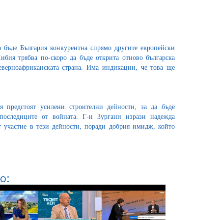
 бъде България конкурентна спрямо другите европейски
бия трябва по-скоро да бъде открита отново българска
еверноафриканската страна. Има индикации, че това ще
я предстоят усилени строителни дейности, за да бъде
 последиците от войната. Г-н Зургани изрази надежда
 участие в тези дейности, поради добрия имидж, който
о: