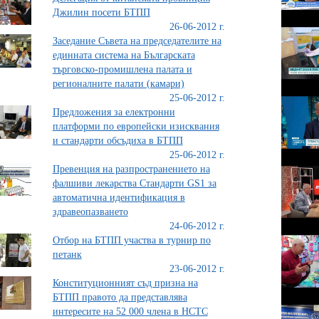
Джилин посети БТПП
26-06-2012 г.
Заседание Съвета на председателите на
единната система на Българската
търговско-промишлена палата и
регионалните палати (камари)
25-06-2012 г.
Предложения за електронни
платформи по европейски изисквания
и стандарти обсъдиха в БТПП
25-06-2012 г.
Превенция на разпространението на
фалшиви лекарства Стандарти GS1 за
автоматична идентификация в
здравеопазването
24-06-2012 г.
Отбор на БТПП участва в турнир по
петанк
23-06-2012 г.
Конституционният съд призна на
БТПП правото да представлява
интересите на 52 000 члена в НСТС