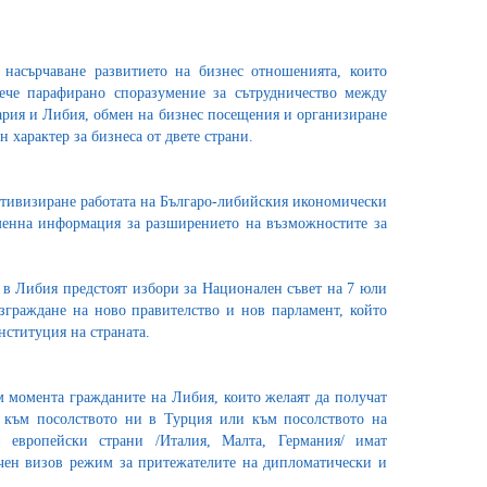
 насърчаване развитието на бизнес отношенията, които
ече парафирано споразумение за сътрудничество между
ария и Либия, обмен на бизнес посещения и организиране
 характер за бизнеса от двете страни.
ктивизиране работата на Българо-либийския икономически
еменна информация за разширението на възможностите за
 в Либия предстоят избори за Национален съвет на 7 юли
изграждане на ново правителство и нов парламент, който
нституция на страната.
 момента гражданите на Либия, които желаят да получат
т към посолството ни в Турция или към посолството на
 европейски страни /Италия, Малта, Германия/ имат
чен визов режим за притежателите на дипломатически и