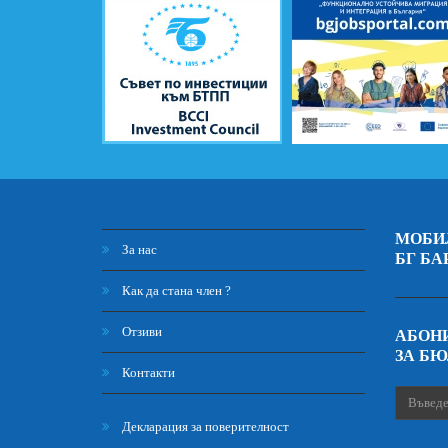
МОБИ
За нас
БГ БА
Как да стана член ?
Отзиви
АБОНИ
ЗА Б
Контакти
Декларация за поверителност