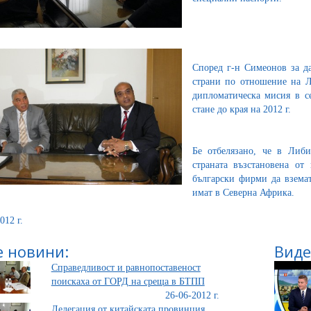
Според г-н Симеонов за да
страни по отношение на Ли
дипломатическа мисия в с
стане до края на 2012 г.
Бе отбелязано, че в Либи
страната възстановена от
български фирми да вземат
имат в Северна Африка.
012 г.
 новини:
Виде
Справедливост и равнопоставеност
поискаха от ГОРД на среща в БТПП
26-06-2012 г.
Делегация от китайската провинция