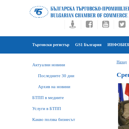
Търговски регистър
GS1 България
ИНФОБИЗ
Назад
Актуални новини
Сре
Последните 30 дни
Архив на новини
БTПП в медиите
Услуги в БТПП
Какво ползва бизнесът