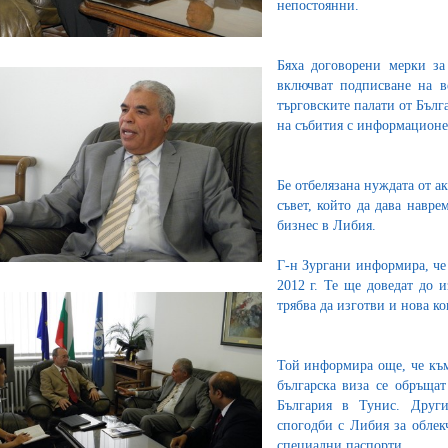
непостоянни.
Бяха договорени мерки за
включват подписване на в
търговските палати от Бълг
на събития с информационен
Бе отбелязана нуждата от а
съвет, който да дава навр
бизнес в Либия.
Г-н Зургани информира, че
2012 г. Те ще доведат до 
трябва да изготви и нова ко
Той информира още, че към
българска виза се обръща
България в Тунис. Други
спогодби с Либия за облек
специални паспорти.