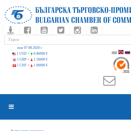
към 07.08.2026 г.
1 USD =
0.86690 €
1 GBP =
1.16600 €
1 CHF =
1.06990 €