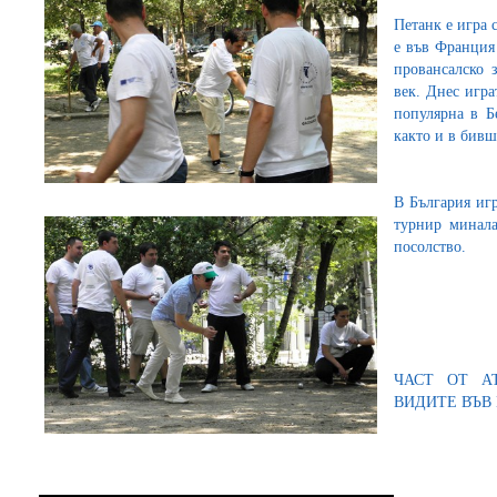
Петанк е игра 
е във Франция 
провансалско 
век. Днес игр
популярна в Б
както и в бив
В България игр
турнир минала
посолство.
ЧАСТ ОТ А
ВИДИТЕ ВЪВ