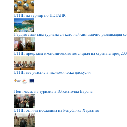
БТПП на турнир по ПЕТАНК
Гърция защитава туризма си като най-динамично развиващия се
БТПП представи икономическия потенциал на страната пред 20
БТПП взе участие в икономическа дискусия
Нов тласък на туризма в Югоизточна Европа
БТПП отличи посланика на Република Хърватия