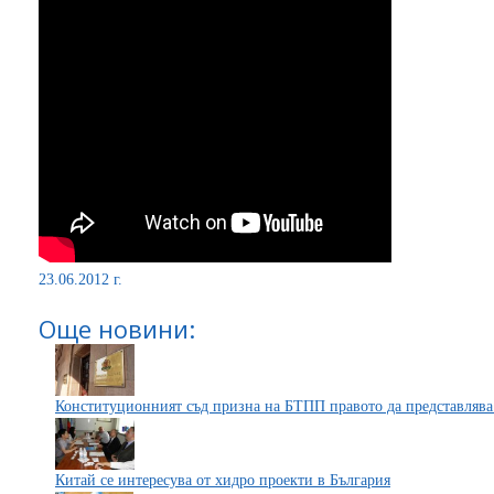
23.06.2012 г.
Още новини:
Конституционният съд призна на БТПП правото да представлява
Китай се интересува от хидро проекти в България