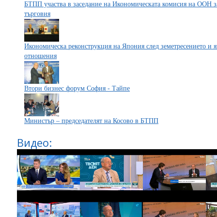
БТПП участва в заседание на Икономическата комисия на ООН з
търговия
Икономическа реконструкция на Япония след земетресението и 
отношения
Втори бизнес форум София - Тайпе
Министър – председателят на Косово в БТПП
Видео: