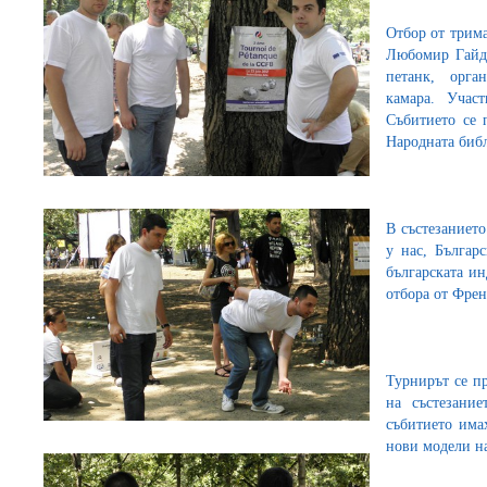
Отбор от трим
Любомир Гайд
петанк, орга
камара. Учас
Събитието се 
Народната биб
В състезанието
у нас, Българ
българската ин
отбора от Френ
Турнирът се пр
на състезание
събитието има
нови модели н