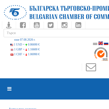
към 07.08.2026 г.
1 USD =
0.86690 €
1 GBP =
1.16600 €
1 CHF =
1.06990 €