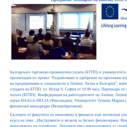
Българската търговско-промишлена палата (БТПП) и университета 
презентация по проект “Разработване и одобрение на приложни к
на предприемачи и специалисти в Латвия, Литва и България”, която 
сградата на БТПП, ул. Искър 9, София от 10.00 часа. Партньори по
палата (БТПП); Конфедерация на работодателите на Латвия; Латви
науки HAAGA-HELIA (Финландия); Университет Vytautas Magnus (
финансови мениджъри (Великобритания).
Експерти от факултета по икономика и финанси към литовския уни
курса на тема „Инструменти и модели за бизнес финансиране; Фи
мениджмънт на портфолио. Лекциите бяха предназначени за студе