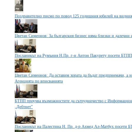
Поздравително писмо по повод 125 годишния юбилей на видния
Цветан Симеонов: За българския бизнес няма близки и далечни
Посланикът на Румъния Н.Пр. г-н Антон Пакурету посети БТПП
Цветан Симеонов: Да оставим хората да бъдат предприемачи, а н
Агенцията по вписванията
БТПП проучва възможностите да сътрудничество с Информацион
„Дебтнет”
Посланикът на Палестина Н. Пр. д-р Ахмед Ал-Матбух посети 