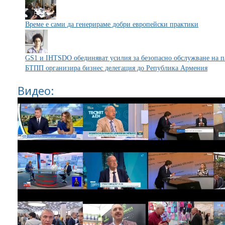
Време е сами да генерираме добри европейски практики
GS1 и IHTSDO обединяват усилия за безопасно обслужване на п
БТПП организира бизнес делегация до Република Армения
Видео: