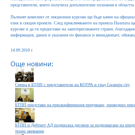
представители, които получиха допълнителни познания в областта 
Пълният комплект от лекционни курсове ще бъде качен на официа
език в секция проекти. След приключването на проекта Палатата щ
курсове и да ги предостави на заинтересованите страни, благодарен
информация, данни и указания по финанси и мениджмънт, обхван
14.09.2010 г.
Още новини:
Среща в БТПП с представители на КОТРА и град Gwangju city
БТПП представи на пресконференция проучване, проведено през м
БТПП и Дебтнет АД подписаха договор за подпомагане на предп
техни звемания