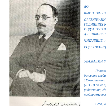
ДО
КМЕТСТВО Н
ОРГАНИЗАЦИО
ГОДИШНИЯ Ю
ИНДУСТРИАЛ
Д-Р НИКОЛА 
ЧИТАЛИЩЕ „С
РОДСТВЕНИЦ
УВАЖАЕМИ Г
Позвол
деловите среди
115-годишнина
(БТПП) да се п
родопчанин, ед
предприемачес
Сега, 