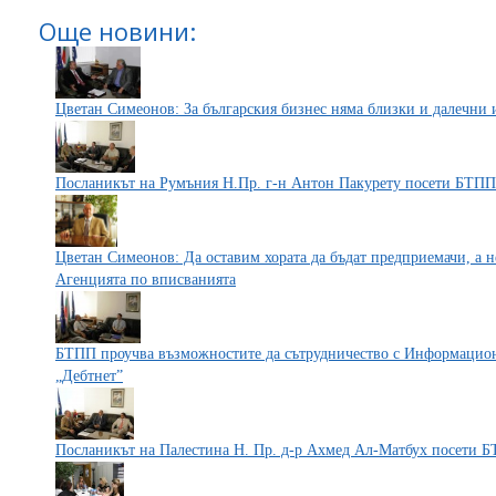
Още новини:
Цветан Симеонов: За българския бизнес няма близки и далечни
Посланикът на Румъния Н.Пр. г-н Антон Пакурету посети БТПП
Цветан Симеонов: Да оставим хората да бъдат предприемачи, а н
Агенцията по вписванията
БТПП проучва възможностите да сътрудничество с Информацион
„Дебтнет”
Посланикът на Палестина Н. Пр. д-р Ахмед Ал-Матбух посети 