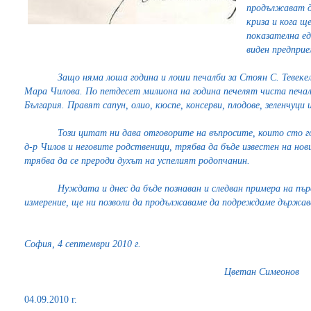
продължават д
криза и кога щ
показателна ед
виден предприе
Защо няма лоша година и лоши печалби за Стоян С. Тевекел
Мара Чилова. По петдесет милиона на година печелят чиста печалб
България. Правят сапун, олио, кюспе, консерви, плодове, зеленчуци 
Този цитат ни дава отговорите на въпросите, които сто г
д-р Чилов и неговите родственици, трябва да бъде известен на но
трябва да се прероди духът на успелият родопчанин.
Нуждата и днес да бъде познаван и следван примера на пър
измерение, ще ни позволи да продължаваме да подреждаме държава
София, 4 септември 2010 г.
Цветан Симеонов
04.09.2010 г.