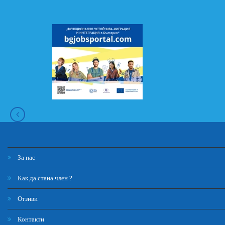
За нас
Как да стана член ?
Отзиви
Контакти