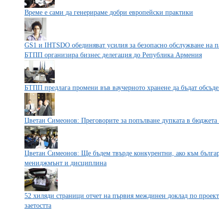
Време е сами да генерираме добри европейски практики
GS1 и IHTSDO обединяват усилия за безопасно обслужване на п
БТПП организира бизнес делегация до Република Армения
БТПП предлага промени във ваучерното хранене да бъдат обсъде
Цветан Симеонов: Преговорите за попълване дупката в бюджет
Цветан Симеонов: Ще бъдем твърде конкурентни, ако към бълга
мениджмънт и дисциплина
52 хиляди страници отчет на първия междинен доклад по проек
заетостта