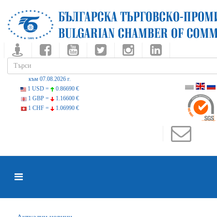
към 07.08.2026 г.
1 USD =
0.86690 €
1 GBP =
1.16600 €
1 CHF =
1.06990 €