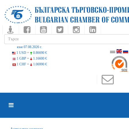
към 07.08.2026 г.
1 USD =
0.86690 €
1 GBP =
1.16600 €
1 CHF =
1.06990 €