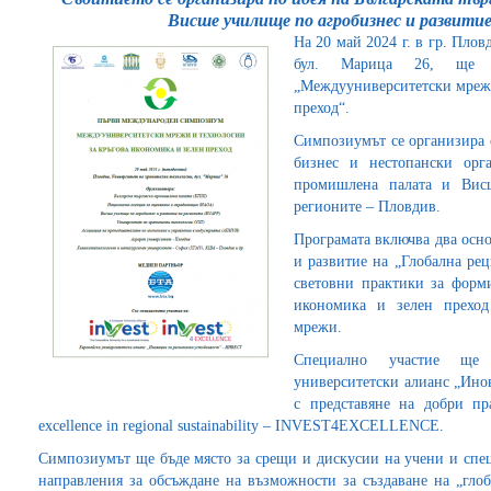
Висше училище по агробизнес и развити
На 20 май 2024 г. в гр. Пло
бул. Марица 26, ще с
„Междууниверситетски мрежи
преход“.
Симпозиумът се организира 
бизнес и нестопански орг
промишлена палата и Вис
регионите – Пловдив.
Програмата включва два осн
и развитие на „Глобална ре
световни практики за форми
икономика и зелен преход
мрежи.
Специално участие ще 
университетски алианс „Ино
с представяне на добри п
excellence in regional sustainability – INVEST4EXCELLENCE.
Симпозиумът ще бъде място за срещи и дискусии на учени и спе
направления за обсъждане на възможности за създаване на „гл