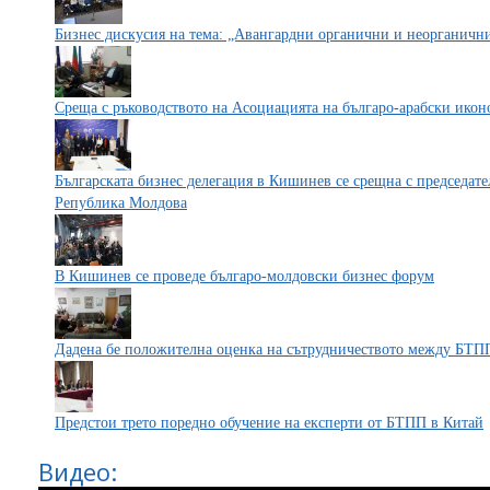
Бизнес дискусия на тема: „Авангардни органични и неорганични
Среща с ръководството на Асоциацията на българо-арабски ико
Българската бизнес делегация в Кишинев се срещна с председат
Република Молдова
В Кишинев се проведе българо-молдовски бизнес форум
Дадена бе положителна оценка на сътрудничеството между БТПП и
Предстои трето поредно обучение на експерти от БТПП в Китай
Видео: