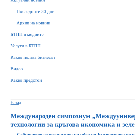
Актуални новини
Последните 30 дни
Архив на новини
БTПП в медиите
Услуги в БТПП
Какво ползва бизнесът
Видео
Какво предстои
Назад
Международен симпозиум „Междууниве
технологии за кръгова икономика и зеле
Събитието се организира по идея на Българската тъ