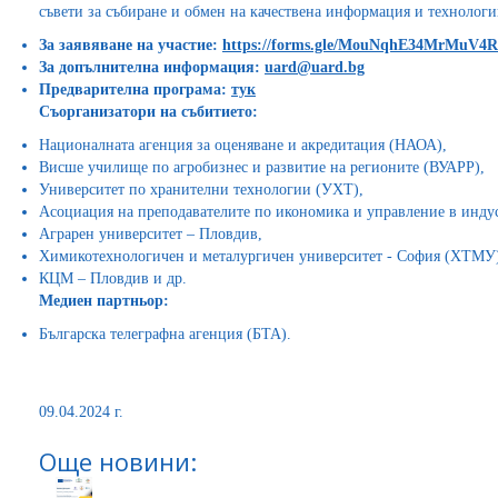
съвети за събиране и обмен на качествена информация и технологи
За заявяване на участие:
https://forms.gle/MouNqhE34MrMuV4R
За допълнителна информация:
uard@uard.bg
Предварителна програма:
тук
Съорганизатори на събитието:
Националната агенция за оценяване и акредитация (НАОА),
Висше училище по агробизнес и развитие на регионите (ВУАРР),
Университет по хранителни технологии (УХТ),
Асоциация на преподавателите по икономика и управление в инд
Аграрен университет – Пловдив,
Химикотехнологичен и металургичен университет - София (ХТМУ
КЦМ – Пловдив и др.
Медиен партньор:
Българска телеграфна агенция (БТА).
09.04.2024 г.
Още новини: