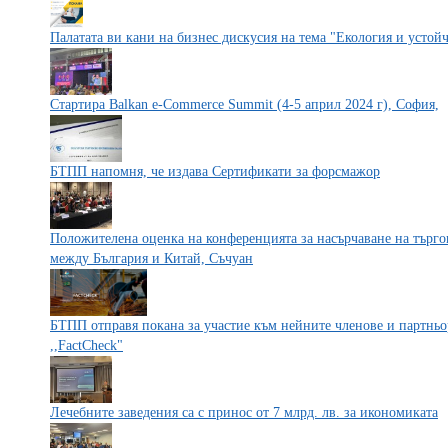
Палатата ви кани на бизнес дискусия на тема "Екология и устой
Стартира Balkan e-Commerce Summit (4-5 април 2024 г), София,
БТПП напомня, че издава Сертификати за форсмажор
Положителена оценка на конференцията за насърчаване на търг
между България и Китай, Съчуан
БТПП отправя покана за участие към нейните членове и партньо
,,FactCheck"
Лечебните заведения са с принос от 7 млрд. лв. за икономиката