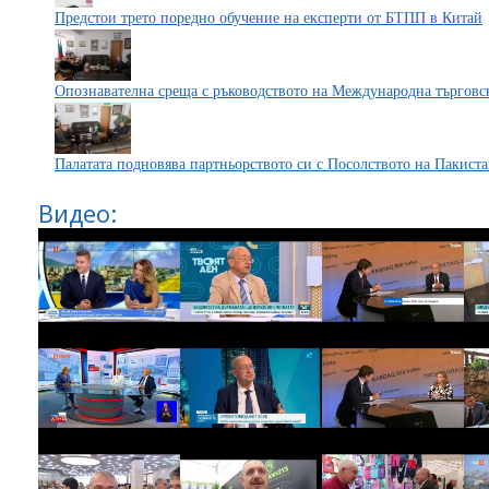
Предстои трето поредно обучение на експерти от БТПП в Китай
Опознавателна среща с ръководството на Международна търговск
Палатата подновява партньорството си с Посолството на Пакист
Видео: