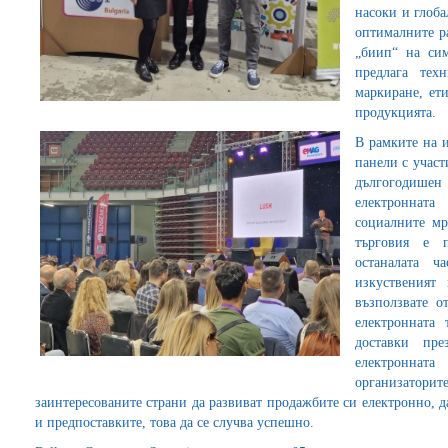
насоки и глоба
оптималните р
„биип“ на сим
предлага тех
маркиране, ет
продукцията.
В рамките на 
панели с участ
дългогодише
електронната
социалните мр
търговия е п
останалата 
изкуственият
възползвате о
електронната
доставки пр
електроннат
организато
заинтересованите страни да развиват продажбите си електронно, 
и предпоставките, това да се случва успешно.