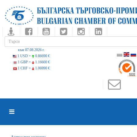
към 07.08.2026 г.
1 USD =
0.86690 €
1 GBP =
1.16600 €
1 CHF =
1.06990 €