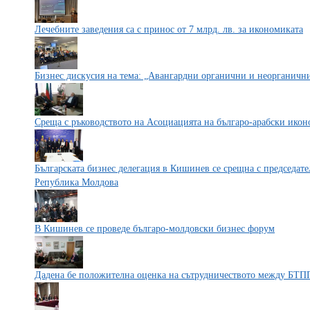
Лечебните заведения са с принос от 7 млрд. лв. за икономиката
Бизнес дискусия на тема: „Авангардни органични и неорганични
Среща с ръководството на Асоциацията на българо-арабски ико
Българската бизнес делегация в Кишинев се срещна с председат
Република Молдова
В Кишинев се проведе българо-молдовски бизнес форум
Дадена бе положителна оценка на сътрудничеството между БТПП и