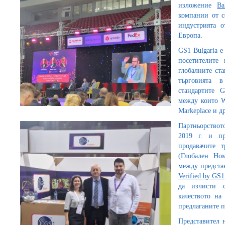
изложение
Ba
компании от с
индустрията 
Европа.
GS1 Bulgaria е
посетителите
глобалните ст
търговията 
стандартите 
между които W
Markeplace и др
Партньорствот
2019 г. и пр
продавачите 
(Глобален Но
между представ
Verified by GS1
да изчисти 
качеството на
предлаганите п
Представител 