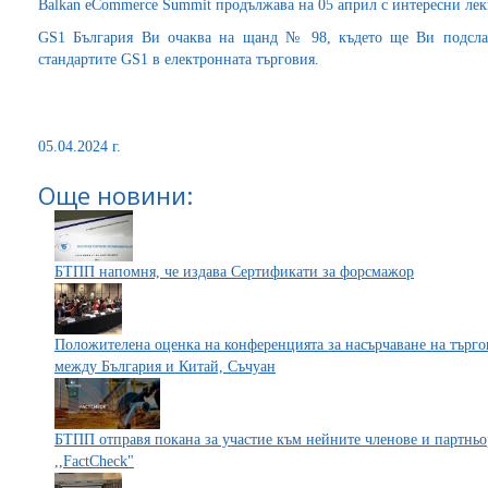
Balkan eCommerce Summit продължава на 05 април с интересни лек
GS1 България Ви очаква на щанд № 98, където ще Ви подсла
стандартите GS1 в електронната търговия.
05.04.2024 г.
Още новини:
БТПП напомня, че издава Сертификати за форсмажор
Положителена оценка на конференцията за насърчаване на търг
между България и Китай, Съчуан
БТПП отправя покана за участие към нейните членове и партньо
,,FactCheck"