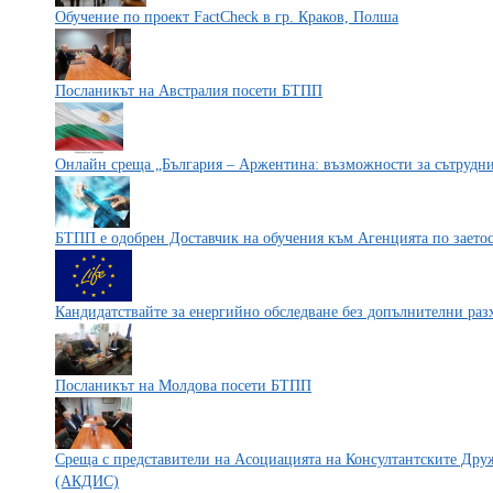
Обучение по проект FactCheck в гр. Краков, Полша
Посланикът на Австралия посети БТПП
Онлайн среща „България – Аржентина: възможности за сътрудни
БТПП е одобрен Доставчик на обучения към Агенцията по заетос
Кандидатствайте за енергийно обследване без допълнителни раз
Посланикът на Молдова посети БТПП
Среща с представители на Асоциацията на Консултантските Дру
(АКДИС)