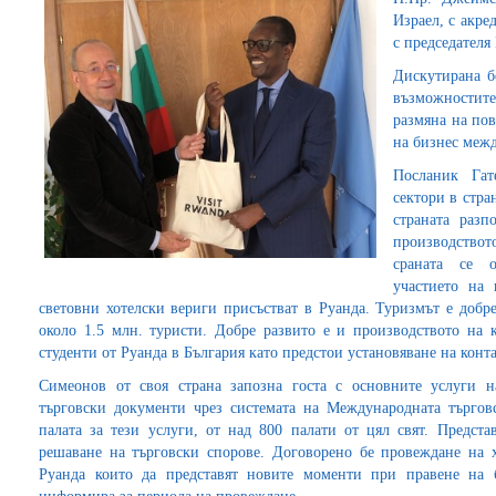
Израел, с акре
с председателя
Дискутирана б
възможностит
размяна на по
на бизнес меж
Посланик Гат
сектори в стра
страната разп
производствот
сраната се 
участието на 
световни хотелски вериги присъстват в Руанда. Туризмът е добре
около 1.5 млн. туристи. Добре развито е и производството на 
студенти от Руанда в България като предстои установяване на конт
Симеонов от своя страна запозна госта с основните услуги н
търговски документи чрез системата на Международната търгов
палата за тези услуги, от над 800 палати от цял свят. Предс
решаване на търговски спорове. Договорено бе провеждане на 
Руанда които да представят новите моменти при правене на