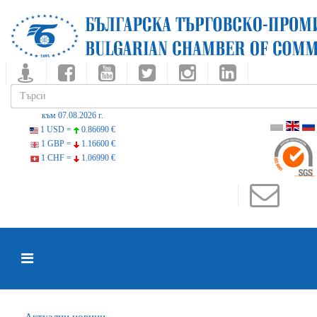
към 07.08.2026 г.
1 USD =
0.86690 €
1 GBP =
1.16600 €
1 CHF =
1.06990 €