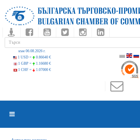
към 06.08.2026 г.
1 USD =
0.86640 €
1 GBP =
1.16680 €
1 CHF =
1.07000 €