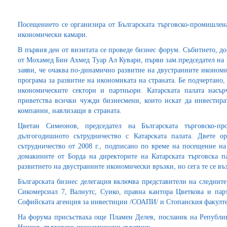
Посещението се организира от Българската търговско-промишлена
икономически камари.
В първия ден от визитата се проведе бизнес форум. Събитието, д
от Мохамед Бин Ахмед Туар Ал Кувари, първи зам.председател на 
заяви, че очаква по-динамично развитие на двустранните иконом
програма за развитие на икономиката на страната. Бе подчертано
икономическите сектори и партньори. Катарската палата насъ
приветства всички чужди бизнесмени, които искат да инвестира
компании, навлизащи в страната.
Цветан Симеонов, председател на Българската търговско-пр
дългогодишното сътрудничество с Катарската палата. Двете о
сътрудничество от 2008 г., подписано по време на посещение на
домакините от Борда на директорите на Катарската търговска па
развитието на двустранните икономически връзки, но сега те се въ
Българската бизнес делегация включва представители на следнит
Сикомерсиал 7, Валнутс, Суико, правна кантора Цветкова и пар
Софийската агенция за инвестиции /СОАПИ/ и Стопанския факулте
На форума присъстваха още Пламен Делев, посланик на Републи