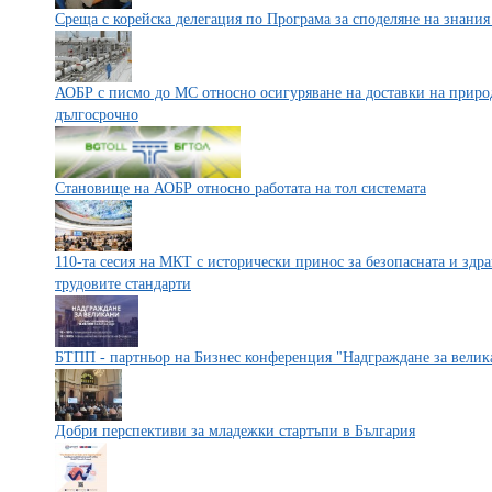
Среща с корейска делегация по Програма за споделяне на знания
АОБР с писмо до МС относно осигуряване на доставки на природен
дългосрочно
Становище на АОБР относно работата на тол системата
110-та сесия на МКТ с исторически принос за безопасната и здра
трудовите стандарти
БТПП - партньор на Бизнес конференция "Надграждане за велик
Добри перспективи за младежки стартъпи в България