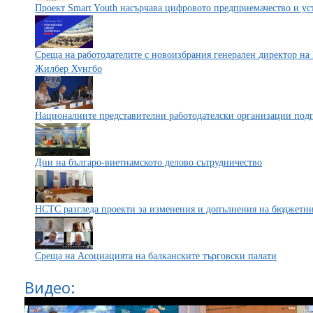
Проект Smart Youth насърчава цифровото предприемачество и ус
Среща на работодателите с новоизбрания генерален директор на
Жилбер Хунгбо
Националните представителни работодателски организации подп
Дни на българо-виетнамското делово сътрудничество
НСТС разгледа проекти за изменения и допълнения на бюджетни
Среща на Асоциацията на балканските търговски палати
Видео: