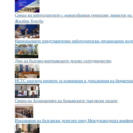
Среща на работодателите с новоизбрания генерален директор на
Жилбер Хунгбо
Националните представителни работодателски организации подп
Дни на българо-виетнамското делово сътрудничество
НСТС разгледа проекти за изменения и допълнения на бюджетни
Среща на Асоциацията на балканските търговски палати
Изказвания на български делегати пред Международната конфер