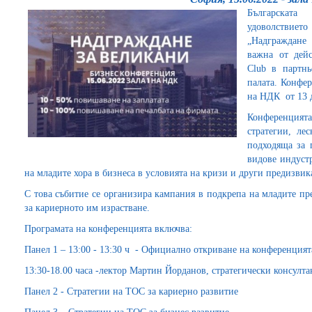
Българскат
удоволствие
„Надграждане 
важна от дейст
Club в партнь
палата. Конфер
на НДК от 13 д
Конференцият
стратегии, ле
подходяща за 
видове индуст
на младите хора в бизнеса в условията на кризи и други предизвик
С това събитие се организира кампания в подкрепа на младите пр
за кариерното им израстване.
Програмата на конференцията включва:
Панел 1 – 13:00 - 13:30 ч - Официално откриване на конференцият
13:30-18.00 часа -лектор Мартин Йорданов, стратегически консултан
Панел 2 - Стратегии на ТОС за кариерно развитие