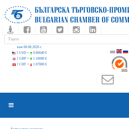
към 06.08.2026 г.
1 USD =
0.86640 €
1 GBP =
1.16680 €
1 CHF =
1.07000 €