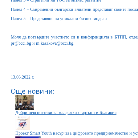
Панел 3 – Стратегии на ТОС за бизнес развитие
Панел 4 – Съвременни български влиятели представят своите посл
Панел 5 – Представяне на уникални бизнес модели:
Моля да потвърдите участието си в конференцията в БТПП, отд
pr@bcci.bg
и
m.kazakova@bcci.bg
.
13.06.2022 г.
Още новини:
Добри перспективи за младежки стартъпи в България
Проект Smart Youth насърчава цифровото предприемачество и ус