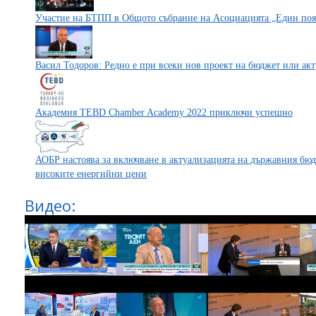
Участие на БТПП в Общото събрание на Асоциацията „Един пояс
Васил Тодоров: Редно е при всеки нов проект на бюджет или ак
Академия TEBD Chamber Academy 2022 приключи успешно
АОБР настоява за включване в актуализацията на държавния бюд
високите енергийни цени
Видео: