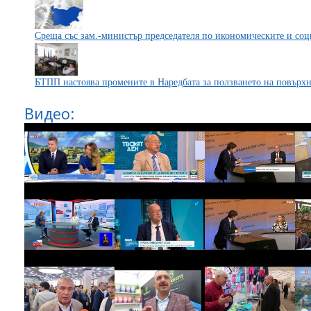
Среща със зам.-министър председателя по икономическите и со
БТПП настоява промените в Наредбата за ползването на повърх
Видео: