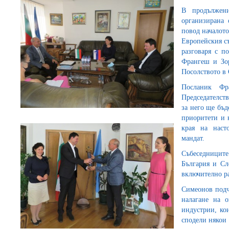
В продължен
организирана 
повод началото
Европейския с
разговаря с п
Франгеш и Зор
Посолството в
Посланик Фр
Председателств
за него ще бъд
приоритети и 
края на наст
мандат.
Събеседницит
България и Сл
включително р
Симеонов подч
налагане на о
индустрии, ко
сподели някои 