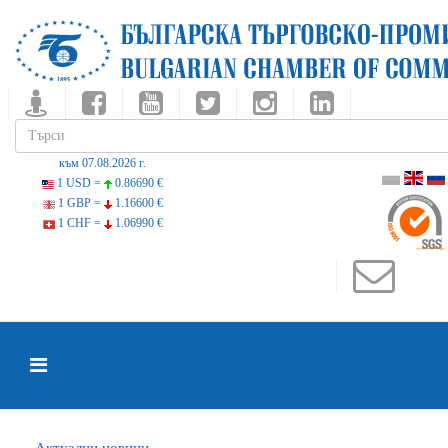
към 07.08.2026 г.
1 USD =
0.86690 €
1 GBP =
1.16600 €
1 CHF =
1.06990 €