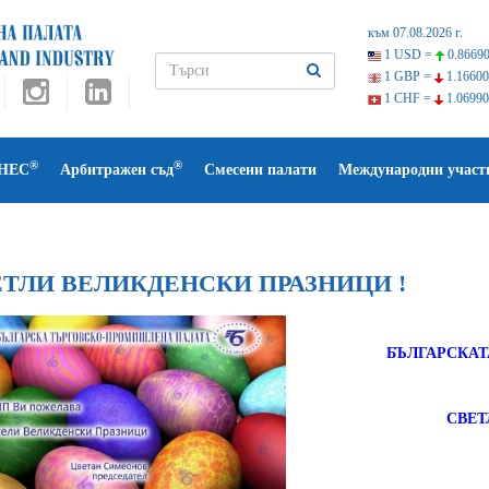
към 07.08.2026 г.
1 USD =
0.86690
1 GBP =
1.16600
1 CHF =
1.06990
®
®
НЕС
Арбитражен съд
Смесени палати
Международни участ
ТЛИ ВЕЛИКДЕНСКИ ПРАЗНИЦИ !
БЪЛГАРСКА
СВЕТ