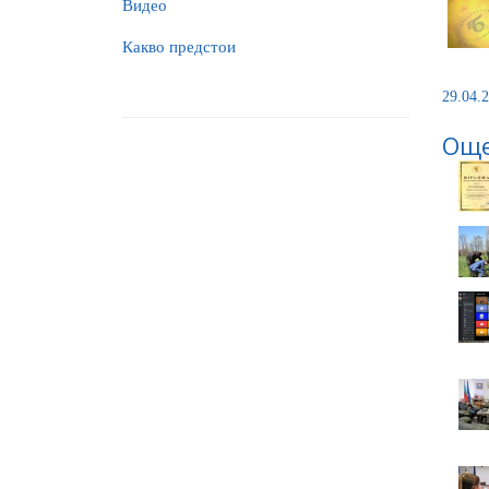
Видео
Какво предстои
29.04.2
Още