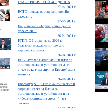
ГЛАВБОЛГАРСТРОЙ ХОЛДИНГ АД
27-04-2021 г.
НСТС проведе извънредно онлайн
заседание
27-04-2021 г.
Национален информационен ден по
проект RIDE
26-04-2021 г.
БТПП: С 6 млрд лв. до 2026 г.
българските железници ще са с
европейски облик
26-04-2021 г.
ИСС настоява Националният план за
възстановяване и устойчивост да се
внесе до края на април в Европейската
комисия
26-04-2021 г.
Пресконференция на Икономическия и
социален съвет за Плана за
възстановяване и устойчивост и за
либерализацията на енергийната
система