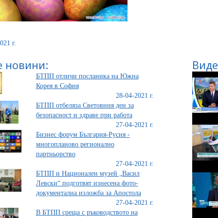
021 г.
 новини:
Виде
БТПП отличи посланика на Южна
Корея в София
28-04-2021 г.
БТПП отбеляза Световния ден за
безопасност и здраве при работа
27-04-2021 г.
Бизнес форум България-Русия -
многопланово регионално
партньорство
27-04-2021 г.
БТПП и Национален музей „Васил
Левски“ подготвят изнесена фото-
документална изложба за Апостола
27-04-2021 г.
В БТПП среща с ръководството на