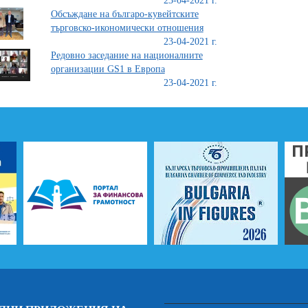
23-04-2021 г.
Обсъждане на българо-кувейтските
търговско-икономически отношения
23-04-2021 г.
Редовно заседание на националните
организации GS1 в Европа
23-04-2021 г.