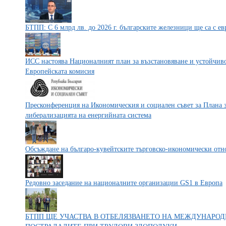
БТПП: С 6 млрд лв. до 2026 г. българските железници ще са с е
ИСС настоява Националният план за възстановяване и устойчивос
Европейската комисия
Пресконференция на Икономическия и социален съвет за Плана з
либерализацията на енергийната система
Обсъждане на българо-кувейтските търговско-икономически от
Редовно заседание на националните организации GS1 в Европа
БТПП ЩЕ УЧАСТВА В ОТБЕЛЯЗВАНЕТО НА МЕЖДУНАРОД