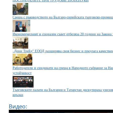
ПОСТРАДАЛИТЕ ПРИ ТРУДОВИ ЗЛОПОЛУКИ
Среща с ръководството на Българо-сирийската търговско-проми
Икономическият и социален съвет отбеляза 20 години на Закона
„Дени Трейд“ ЕООД разширява своя бизнес и предлага качествен
Работодатели и синдикати на среща в Народното събрание за На
устойчивост
Търговските палати на България и Татарстан дискутираха улесн
връзки
Видео: