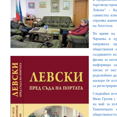
търговско-про
Левски“ – Ка
съвместна изн
отразява важн
на Апостола.
По време на 
Чаушева и пр
направиха пр
обществения о
създаването на
филма за него
информира за
писма от инс
родолюбиво де
наскоро бе из
са регистриран
Следвайки ист
Иван Грозев с
на май за изл
Тематичната
общественостт