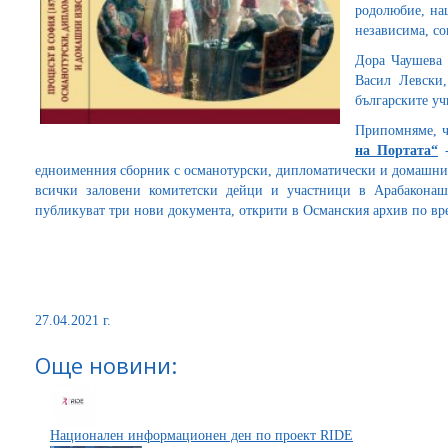
родолюбие, на
независима, со
Дора Чаушева 
Васил Левски,
българските у
Припомняме, ч
на Портата“
-
едноименния сборник с османотурски, дипломатически и домашни 
всички заловени комитетски дейци и участници в Арабаконаш
публикуват три нови документа, открити в Османския архив по вре
27.04.2021 г.
Още новини:
Национален информационен ден по проект RIDE