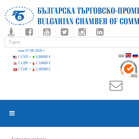
към 07.08.2026 г.
1 USD =
0.86690 €
1 GBP =
1.16600 €
1 CHF =
1.06990 €