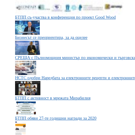
БТПП съ-участва в конференция по проект Good Wood
Бизнесът се преориентира, за да оцелее
СРЕЩА с Пълномощния министър по икономически и търговски
НСТС одобри Наредбата за електронните рецепти и електроннит
БТПП с активност в мрежата Мирабилия
БТПП обяви 27-те годишни награди за 2020