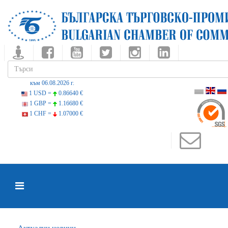
към 06.08.2026 г.
1 USD =
0.86640 €
1 GBP =
1.16680 €
1 CHF =
1.07000 €