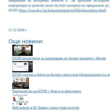
извършване на експортна дейност и
да прилагат по-широко 
информация за проекта може да бъде намерена на официалния му 
БТПП
(
https://www.bcci.bg/bulgarian/projects/DiVet/description.html
).
21.12.2020 г.
Още новини:
БТПП посредничи за насърчаване на бизнес връзките с Индия
БТПП участва в борда на Бизнес съвета към Организацията на ч
Партньорство на БТПП с Фонда на фондовете
Най-новото в БГ Баркод: нова гурме култура