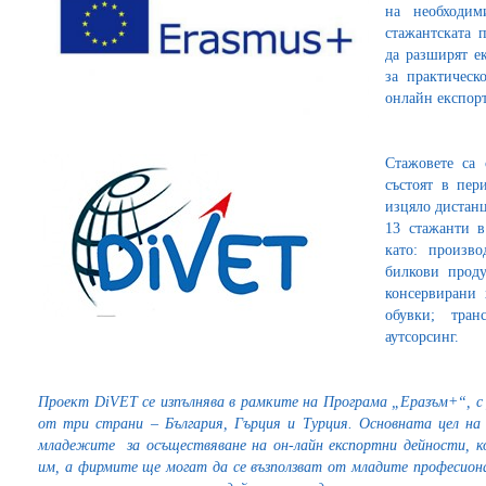
на необходим
стажантската 
да разширят е
за практическ
онлайн експорт
Стажовете са
състоят в пер
изцяло дистанц
13 стажанти 
като: произв
билкови проду
консервирани 
обувки; тран
аутсорсинг.
Проект DiVET се изпълнява в рамките на Програма „Еразъм+“, с
от три страни – България, Гърция и Турция.
Основната цел на
младежите
за осъществяване на он-лайн експортни дейности, 
им, а фирмите ще могат да се възползват от младите професиона