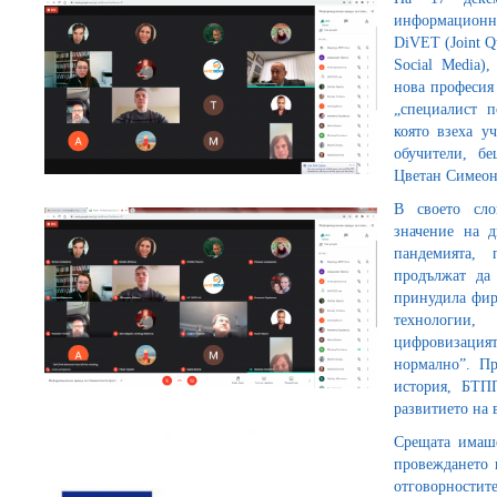
информационна
DiVET (Joint Qua
Social Media)
нова професия
„специалист п
която взеха у
обучители, б
Цветан Симеон
В своето сло
значение на д
пандемията,
продължат да
принудила фир
технологии
цифровизацият
нормално”. Пр
история, БТП
развитието на
Срещата имаше
провеждането 
отговорностит