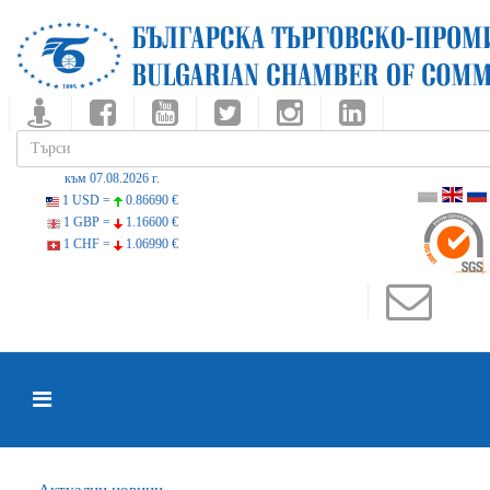
към 07.08.2026 г.
1 USD =
0.86690 €
1 GBP =
1.16600 €
1 CHF =
1.06990 €