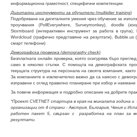
информационна грамотност, специфични компетенции.
Дигитални инструменти за обучители (
multiplier training)
Подобряване на дигиталните умения чрез обучение за използ
проучвания (PollEverywhere, Surveymonkey), doodle (к
Stormboard (интерактивен инструмент за работа в група), 
Wordcloud (графично представяне на резултати), Bubble.us 
смарт телефони)
Демографска проверка (
demography check)
Безплатната онлайн проверка, която осигурява бърз преглед
само в няколко стъпки. С помощта на демографската пр
текущата структура на персонала на своята компания, както 
За компаниите е изключително важно да са наясно с демогр
изправени с оглед правилно планиране при избор и наемане
За повече информация и подробно описание на добрите пра
*Проект
CVETNET стартира в края на
миналата година и
организации от 4 страни - Австрия, България, Чехия и Ис
работен пакет 5, свързан с разработка на план за 
резултати.