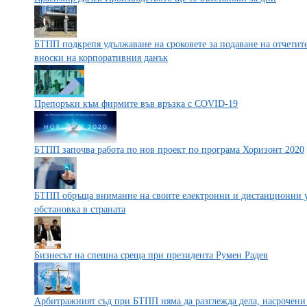
БТПП подкрепя удължаване на сроковете за подаване на отчетите
вноски на корпоративния данък
Препоръки към фирмите във връзка с COVID-19
БТПП започва работа по нов проект по програма Хоризонт 2020
БТПП обръща внимание на своите електронни и дистанционни у
обстановка в страната
Бизнесът на спешна среща при президента Румен Радев
Арбитражният съд при БТПП няма да разглежда дела, насрочени 