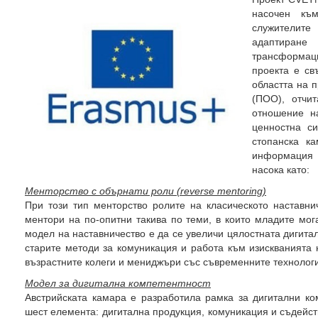
насочен къ
служителите
адаптира
трансформац
проекта е св
областта на 
(ПОО), отчи
отношение н
ценностна с
стопанска ка
информация 
насока като:
Менторство с обърнати роли (
reverse mentoring)
При този тип менторство ролите на класическото наставни
ментори на по-опитни такива по теми, в които младите мог
модел на наставничество е да се увеличи цялостната дигитал
старите методи за комуникация и работа към изискванията 
възрастните колеги и мениджъри със съвременните технолог
Модел за дигитална компетентност
Австрийската камара е разработила рамка за дигитални ко
шест елемента: дигитална продукция, комуникация и съдейст