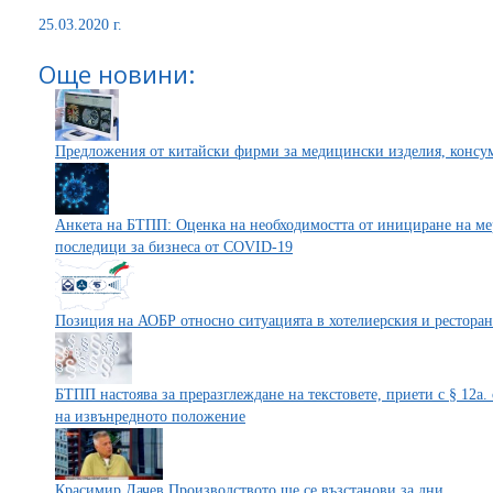
25.03.2020 г.
Още новини:
Предложения от китайски фирми за медицински изделия, консу
Анкета на БТПП: Оценка на необходимостта от инициране на ме
последици за бизнеса от COVID-19
Позиция на АОБР относно ситуацията в хотелиерския и ресторан
БТПП настоява за преразглеждане на текстовете, приети с § 12а. 
на извънредното положение
Красимир Дачев Производството ще се възстанови за дни