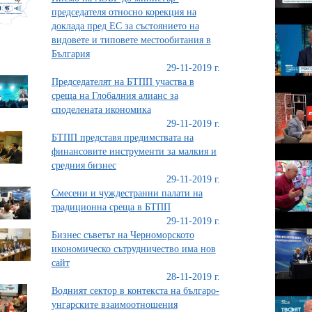
председателя относно корекция на
доклада пред ЕС за състоянието на
видовете и типовете местообитания в
България
29-11-2019 г.
Председателят на БТПП участва в
среща на Глобалния алианс за
споделената икономика
29-11-2019 г.
БТПП представя предимствата на
финансовите инструменти за малкия и
средния бизнес
29-11-2019 г.
Смесени и чуждестранни палати на
традиционна среща в БТПП
29-11-2019 г.
Бизнес съветът на Черноморското
икономическо сътрудничество има нов
сайт
28-11-2019 г.
Водният сектор в контекста на българо-
унгарските взаимоотношения