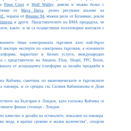
ла
Рени Стил
и
Wolf Walley
, дамско и мъжко бельо с
остюми от
Maya Ilieva
, ръчно рисувани шалове на
DiL
, чорапи от
Феникс 94
, мъжки ризи от Буламмас, рокли
Impress
и други. Представителите на БМА предадоха, че
укти, както и че са осъществени ползотворни контакти с
ението беше електронната търговия като най-бързо
0 лектори експерти по електронна търговия, а основните
атформи, маркетинг и бизнес услуги, международно
на с представители на Amazon, Ebay, Shopit, PPC Room,
тваната от асоциацията платформа за онлайн продажби в
на Койчева, съветник по икономическите и търговските
а панаира, и се срещна със Силвия Кабаиванова и Деан
ството на България в Лондон, като госпожа Койчева се
етовните фешън столици - Лондон.
по качество и дизайн на останалите, показани на панаира.
ива мода, в кратки срокове и малки количества", сподели