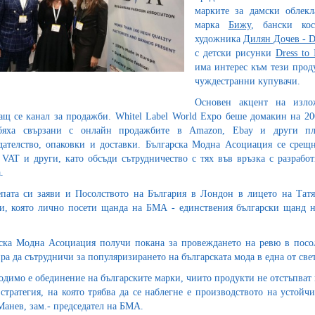
марките за дамски облек
марка
Бижу
, бански к
художника
Дилян Дочев - 
с детски рисунки
Dress to 
има интерес към тези прод
чуждестранни купувачи.
Основен акцент на излож
ащ се канал за продажби. Whitel Label World Expo беше домакин на 20
бяха свързани с онлайн продажбите в Amazon, Ebay и други пл
дателство, опаковки и доставки. Българска Модна Асоциация се срещ
 VAT и други, като обсъди сътрудничество с тях във връзка с разрабо
.
пата си заяви и Посолството на България в Лондон в лицето на Татя
и, която лично посети щанда на БМА - единствения български щанд н
ска Модна Асоциация получи покана за провеждането на ревю в посол
ра да сътрудничи за популяризирането на българската мода в една от св
одимо е обединение на българските марки, чиито продукти не отстъпват 
стратегия, на която трябва да се наблегне е производството на устойч
анев, зам.- председател на БМА.