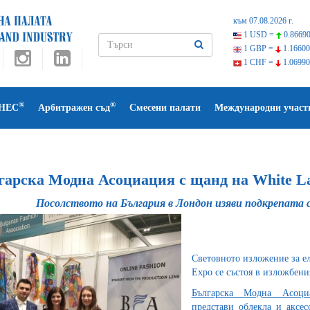
към 07.08.2026 г.
1 USD =
0.86690
1 GBP =
1.16600
1 CHF =
1.06990
®
®
НЕС
Арбитражен съд
Смесени палати
Международни участ
гарска Модна Асоциация с щанд на White La
Посолството на България в Лондон изяви подкрепата 
Световното изложение за ел
Expo се състоя в изложбени
Българска Модна Асоци
представи облекла и аксес