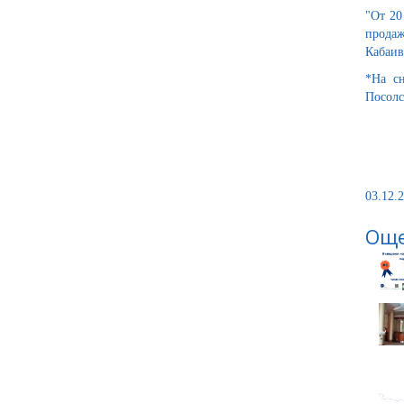
"От 20
продаж
Кабаив
*На сн
Посолс
03.12.2
Още