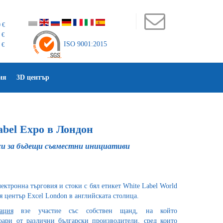
 €
 €
ISO 9001:2015
 €
ия
3D център
bel Expo в Лондон
си за бъдещи съвместни инициативи
ектронна търговия и стоки с бял етикет White Label World
я център Excel London в английската столица.
ация
взе участие със собствен щанд, на който
оари от различни български производители, сред които