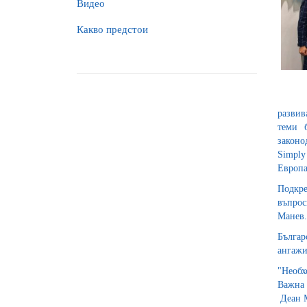
Видео
Какво предстои
развив
теми 
законо
Simply
Европа
Подкре
въпрос
Манев.
Българ
ангажи
"Необх
Важна 
Деан М