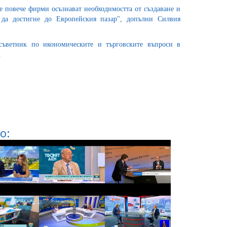
се повече фирми осъзнават необходимостта от създаване и
 да достигне до Европейския пазар", допълни Силвия
съветник по икономическите и търговските въпроси в
.
о: