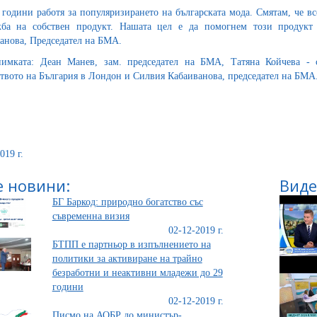
 години работя за популяризирането на българската мода. Смятам, че в
ба на собствен продукт. Нашата цел е да помогнем този продукт
анова, Председател на БМА.
имката: Деан Манев, зам. председател на БМА, Татяна Койчева - 
твото на България в Лондон и Силвия Кабаиванова, председател на БМА
019 г.
 новини:
Виде
БГ Баркод: природно богатство със
съвременна визия
02-12-2019 г.
БТПП е партньор в изпълнението на
политики за активиране на трайно
безработни и неактивни младежи до 29
години
02-12-2019 г.
Писмо на АОБР до министър-