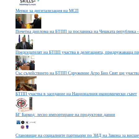
Мерки за дигитализация на МСП
Почетна диплома на БТПП за посланика на Чешката република 
Председателят на БТПП участва в делегацията, придружаваща пр
Със съдействието на БТПП Сдружение Агро Био Свят ще участв
БТПП участва в заседание на Националния икономически съвет
БГ Баркод: лесно импортиране на продуктови данни
Становище на социалните партньори по ЗИД на Закона за висше