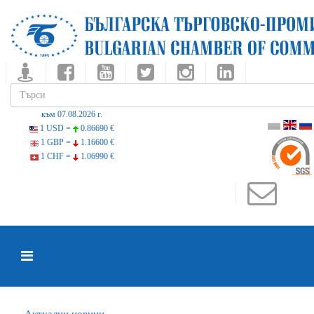
към 07.08.2026 г.
1 USD =
0.86690 €
1 GBP =
1.16600 €
1 CHF =
1.06990 €