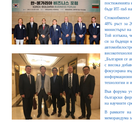
постиженията н
бъде ИТ-хъб на
Стокообменът
48% ръст за 2
министърът на
Той изтъкна, ч
си за бъдещи к
автомобилостро
високотехно
„България се 
с висока доба
фокусирана въ
информационни
технологии и 
Във форума уч
български фир
на научните ср
В рамките на
меморандума з