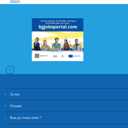
Назад
За нас
Отзиви
Как да стана член ?