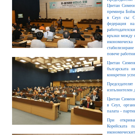
Цветан Симеон
премиера Бойк
в Сеул със С
федерация на
работодателск
връзки между 
икономическа 
стабилизиране
повече работни
Цветан Симеон
българската 
конкретни усп
Председателя
изпълнителен 
Цветан Симеон
в Сеул, орган
палата – партн
При открива
Корейската п
икономически